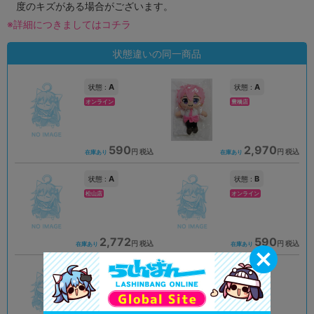
度のキズがある場合がございます。
※詳細につきましてはコチラ
状態違いの同一商品
A
A
状態 :
状態 :
オンライン
豊橋店
590
2,970
円 税込
円 税込
在庫あり
在庫あり
A
B
状態 :
状態 :
松山店
オンライン
2,772
590
円 税込
円 税込
在庫あり
在庫あり
A
A
状態 :
状態 :
イオンモール甲府昭和店
所沢店