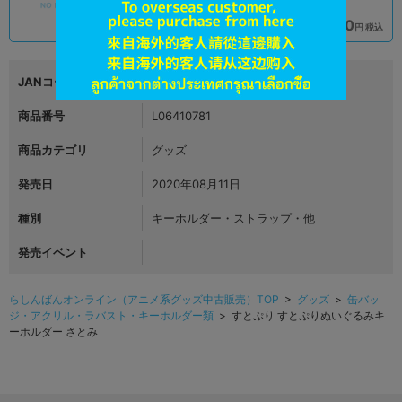
1,089
1,290
円 税込
円 税込
在庫あり
在庫あり
JANコード
2513261001245
商品番号
L06410781
商品カテゴリ
グッズ
発売日
2020年08月11日
種別
キーホルダー・ストラップ・他
発売イベント
らしんばんオンライン（アニメ系グッズ中古販売）TOP
>
グッズ
>
缶バッ
ジ・アクリル・ラバスト・キーホルダー類
> すとぷり すとぷりぬいぐるみキ
ーホルダー さとみ