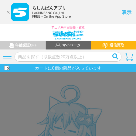
らしんばんアプリ
表示
LASHINBANG Co.,Ltd.
FREE - On the App Store
アニメ系中古販売・買取
年齢認証OFF
マイページ
通信買取
カートに
0
個の商品が入っています