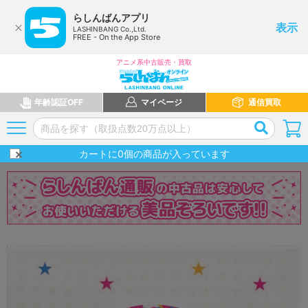
らしんばんアプリ
表示
LASHINBANG Co.,Ltd.
FREE - On the App Store
アニメ系中古販売・買取
年齢認証OFF
マイページ
通信買取
カートに
0
個の商品が入っています