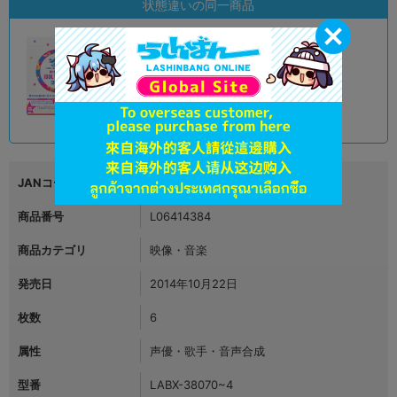
状態違いの同一商品
A
状態 :
オンライン
2,790
円 税込
品切状態
JANコード
4540774380701
商品番号
L06414384
商品カテゴリ
映像・音楽
発売日
2014年10月22日
枚数
6
属性
声優・歌手・音声合成
型番
LABX-38070~4