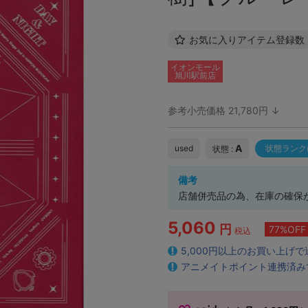
お気に入りアイテム登録数
イオンモール
旭川駅前店
参考小売価格 21,780円 ↓
A
used
状態ランク
状態 :
備考
店舗併売品の為、在庫の確保
5,060
円
77%OFF
税込
5,000円以上のお買い上げ
アニメイトポイント連携済み