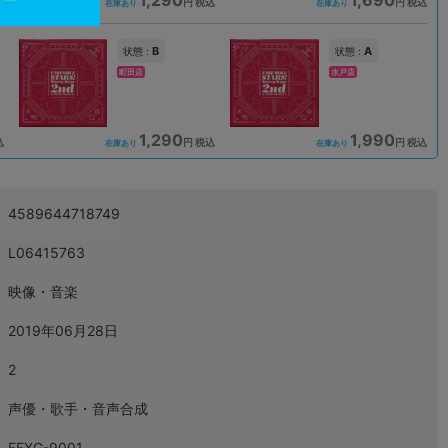
込
円 税込
円 税込
在庫あり
在庫あり
B
A
状態 :
状態 :
町田店
水戸店
1,290
1,990
込
円 税込
円 税込
在庫あり
在庫あり
4589644718749
L06415763
映像・音楽
2019年06月28日
2
声優・歌手・音声合成
FFXG-9001