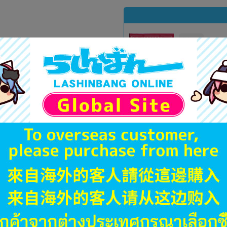
A
状態 :
オンライン
1,491
円 税
在庫あり
B
状態 :
川越店
2,189
円 税
在庫あり
A
状態 :
新座流通センター
999