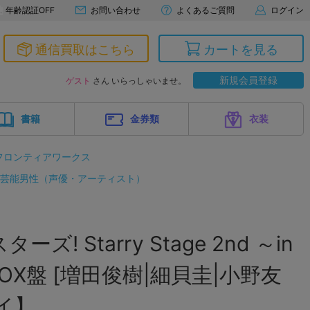
年齢認証OFF
お問い合わせ
よくあるご質問
ログイン
通信買取はこちら
カートを見る
新規会員登録
ゲスト
さん いらっしゃいませ。
書籍
金券類
衣装
フロンティアワークス
芸能男性（声優・アーティスト）
! Starry Stage 2nd ～in
X盤 [増田俊樹|細貝圭|小野友
イ】