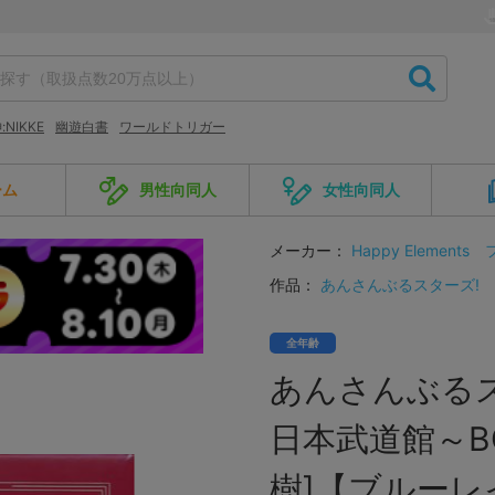
NIKKE
幽遊白書
ワールドトリガー
ーム
男性向同人
女性向同人
メーカー：
Happy Elements
作品：
あんさんぶるスターズ!
全年齢
あんさんぶるスターズ
日本武道館～BO
樹]【ブルーレ