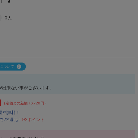
0人
について
が出来ない事がございます。
（定価との差額 16,720円）
で送料無料！
で2%還元！
92ポイント