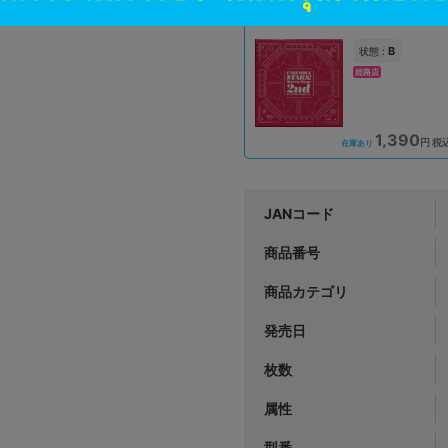
円 税
在庫あり
B
状態 :
姫路店
1,390
円 税
在庫あり
JANコード
商品番号
商品カテゴリ
発売日
枚数
属性
型番