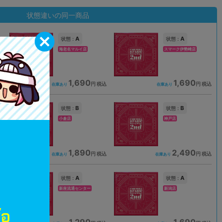
状態違いの同一商品
A
A
状態 :
状態 :
海老名マルイ店
スマーク伊勢崎店
1,690
1,690
込
円 税込
円 税込
在庫あり
在庫あり
B
B
状態 :
状態 :
小倉店
神戸店
1,890
2,490
込
円 税込
円 税込
在庫あり
在庫あり
A
A
状態 :
状態 :
新座流通センター
新潟店
1,290
1,690