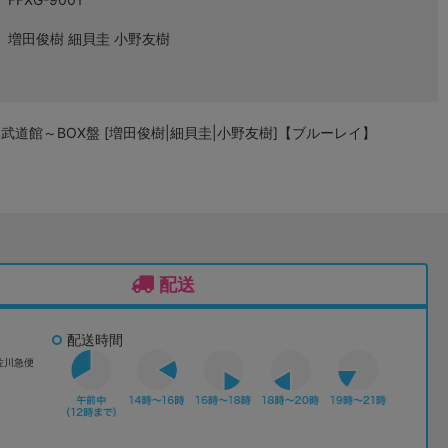
増田俊樹 細貝圭 小野友樹
in 日本武道館～BOX盤 [増田俊樹|細貝圭|小野友樹]【ブルーレイ】
配送
配送時間
佐川急便