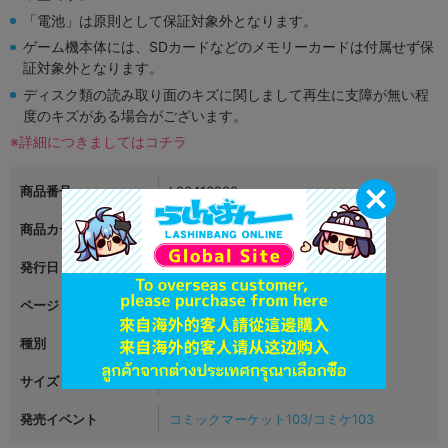
「電池」は原則として保証対象外となります。
ゲーム機本体には、SDカードなどのメモリーカードは付属せず保
証対象外となります。
ディスク類の読み取り面のキズに関しまして再生に支障が無い程
度のキズがある場合がございます。
※詳細につきましてはコチラ
商品番号
L06416230
商品カテゴリ
男性向同人
発行日
2023年12月31日
ページ
1
種別
音楽
サイズ
CD
発売イベント
コミックマーケット103/コミケ103