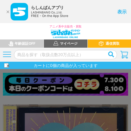
らしんばんアプリ
表示
LASHINBANG Co.,Ltd.
FREE - On the App Store
アニメ系中古販売・買取
年齢認証OFF
マイページ
通信買取
カートに
0
個の商品が入っています