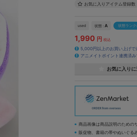
お気に入りアイテム登録数
A
used
状態ランク
状態 :
1,990
円
税込
5,000円以上のお買い上げ
アニメイトポイント連携済み
お気に入りに
商品画像は商品説明のための
販促物、書籍の帯やぬいぐる