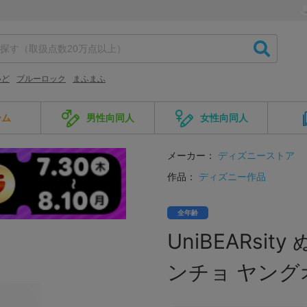
いど
ブルーロック
まふまふ
ーム
男性向同人
女性向同人
メーカー：
ディズニーストア
作品：
ディズニー作品
全年齢
UniBEARs
ンチョ ヤング