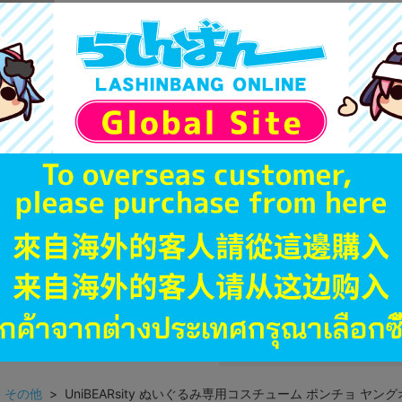
商品名や備考欄に特別な記載
「電池」は原則として保証対
ゲーム機本体には、SDカー
ディスク類の読み取り面のキ
す。
※詳細につきましてはコチラ
JANコード
商品番号
商品カテゴリ
発売日
種別
発売イベント
>
その他
> UniBEARsity ぬいぐるみ専用コスチューム ポンチョ ヤン