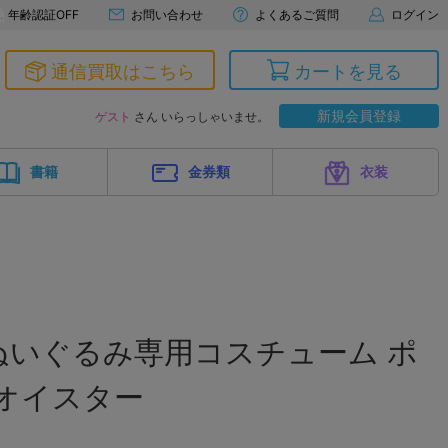
年齢認証OFF
お問い合わせ
よくあるご質問
ログイン
通信買取はこちら
カートを見る
新規会員登録
ゲスト
さん いらっしゃいませ。
書籍
金券類
衣装
ity ぬいぐるみ専用コスチューム ポ
オイスター