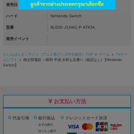
発売日
2020年11月19日
ハード
Nintendo Switch
型番
RL005-J1,HAC-P-ATKTA
発売イベント
らしんばんオンライン（アニメ系グッズ中古販売）TOP
>
ゲーム
>
TVゲー
ムソフト
> 桃太郎電鉄 ～昭和 平成 令和も定番!～ (箱説なし) 【Nintendo
Switch】
お支払い方法
代金引換
銀行振込
クレジットカード決済
みずほ銀行、
ゆうちょ銀行