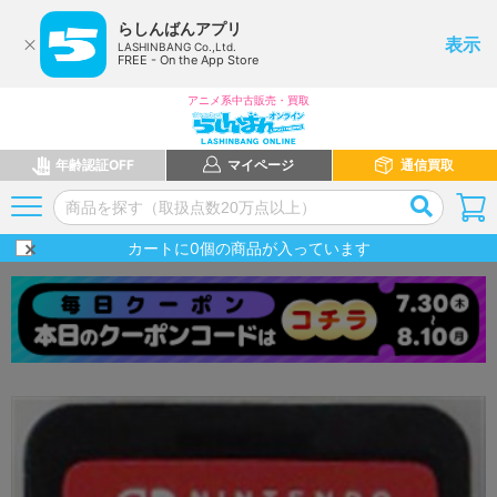
らしんばんアプリ
表示
LASHINBANG Co.,Ltd.
FREE - On the App Store
アニメ系中古販売・買取
年齢認証OFF
マイページ
通信買取
カートに
0
個の商品が入っています