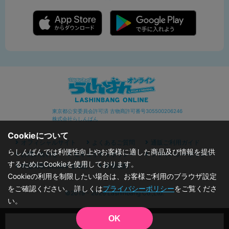
東京都公安委員会許可済 古物商許可番号305500206246
株式会社らしんばん
Cookieについて
オフィシャルサイト
よくあるご質問
通販ご利用ガイド
らしんばんでは利便性向上やお客様に適した商品及び情報を提供
お問い合わせ
セキュリティポリシー
プライバシーポリシー
するためにCookieを使用しております。
特定商取引に関する表記
利用規約
Cookieの利用を制限したい場合は、お客様ご利用のブラウザ設定
をご確認ください。 詳しくは
プライバシーポリシー
をご覧くださ
©2019 - 2026 Lashinbang Co.,Ltd.
い。
OK
品切状態