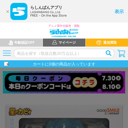
らしんばんアプリ
表示
LASHINBANG Co.,Ltd.
FREE - On the App Store
アニメ系中古販売・買取
年齢認証OFF
マイページ
通信買取
カートに
0
個の商品が入っています