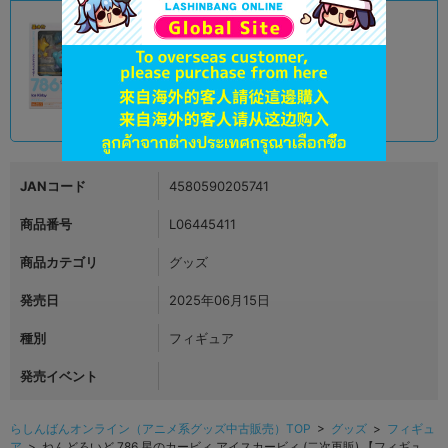
未開封
状態 :
金沢店
5,590
円 税込
在庫あり
JANコード
4580590205741
商品番号
L06445411
商品カテゴリ
グッズ
発売日
2025年06月15日
種別
フィギュア
発売イベント
らしんばんオンライン（アニメ系グッズ中古販売）TOP
>
グッズ
>
フィギュ
ア
> ねんどろいど 786 星のカービィ アイスカービィ (二次再販) 【フィギュ