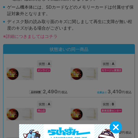
ゲーム機本体には、SDカードなどのメモリーカードは付属せず保
証対象外となります。
ディスク類の読み取り面のキズに関しまして再生に支障が無い程
度のキズがある場合がございます。
※詳細につきましてはコチラ
状態違いの同一商品
A
A
状態 :
状態 :
オンライン
モラージュ菖蒲店
2,490
3,410
円 税込
円 税込
品切状態
在庫あり
A
B
状態 :
状態 :
岡山店
新座流通センター
3,390
1,690
円 税込
円 税込
在庫あり
在庫あり