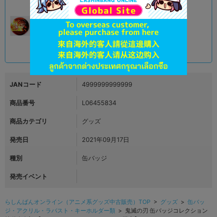
B
状態 :
オンライン
1,690
円 税込
在庫あり
JANコード
4999999999999
商品番号
L06455834
商品カテゴリ
グッズ
発売日
2021年09月17日
種別
缶バッジ
発売イベント
らしんばんオンライン（アニメ系グッズ中古販売）TOP
>
グッズ
>
缶バッ
ジ・アクリル・ラバスト・キーホルダー類
> 鬼滅の刃 缶バッジコレクション