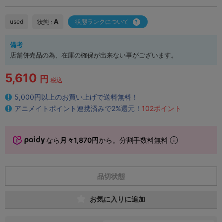
A
used
状態ランクについて
状態 :
備考
店舗併売品の為、在庫の確保が出来ない事がございます。
5,610
円
税込
5,000円以上のお買い上げで送料無料！
アニメイトポイント連携済みで2%還元！
102ポイント
なら
月々1,870円
から。分割手数料無料
品切状態
お気に入りに追加