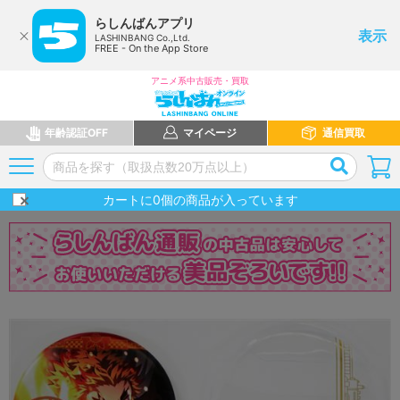
らしんばんアプリ
表示
LASHINBANG Co.,Ltd.
FREE - On the App Store
アニメ系中古販売・買取
年齢認証OFF
マイページ
通信買取
カートに
0
個の商品が入っています