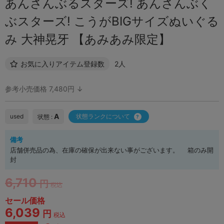
あんさんぶるスターズ! あんさんぶく
ぶスターズ! こうがBIGサイズぬいぐる
み 大神晃牙 【あみあみ限定】
お気に入りアイテム登録数
2人
参考小売価格 7,480円 ↓
A
used
状態ランクについて
状態 :
備考
店舗併売品の為、在庫の確保が出来ない事がございます。 箱のみ開
封
6,710
円
税込
セール価格
6,039
円
税込