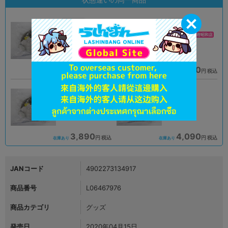
A
A
状態 :
状態 :
オンライン
イオンモール甲府昭和店
4,990
3,890
円 税込
円 税込
品切状態
在庫あり
A
B
状態 :
状態 :
金沢店
オンライン
3,890
4,090
円 税込
円 税込
在庫あり
在庫あり
JANコード
4902273134917
商品番号
L06467976
商品カテゴリ
グッズ
発売日
2020年04月15日