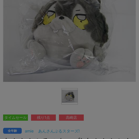
タイムセール
残り1点
高崎店
amie
あんさんぶるスターズ!
全年齢