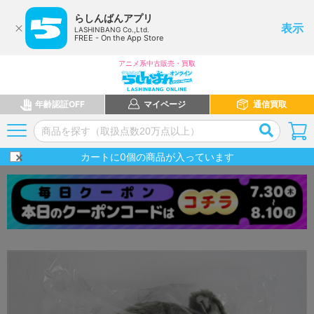
らしんばんアプリ
表示
LASHINBANG Co.,Ltd.
FREE - On the App Store
アニメ系中古販売・買取
年齢認証OFF
マイページ
通信買取
カートに
0
個の商品が入っています