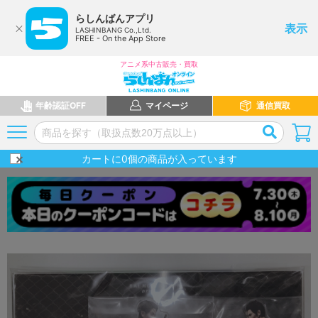
らしんばんアプリ
表示
LASHINBANG Co.,Ltd.
FREE - On the App Store
アニメ系中古販売・買取
年齢認証OFF
マイページ
通信買取
カートに
0
個の商品が入っています