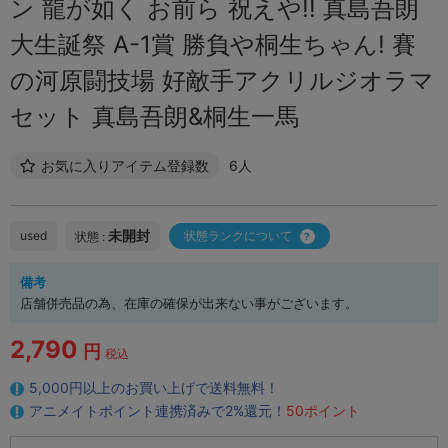
ン 龍が如く お前ら 祝えや!! 真島吾朗
大生誕祭 A-1賞 勝負や桐生ちゃん! 賽
の河原闘技場 好敵手アクリルジオラマ
セット 真島吾朗&桐生一馬
お気に入りアイテム登録数
6人
未開封
used
状態ランクについて
状態 :
備考
店舗併売品の為、在庫の確保が出来ない事がございます。
2,790
円
税込
5,000円以上のお買い上げで送料無料！
アニメイトポイント連携済みで2%還元！
50ポイント