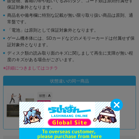
販促物、書籍の帯やぬいぐるみのタグ、コード類は原則付属せず
保証対象外となります。
商品名や備考欄に特別な記載が無い限り取り扱い商品は原則、通
常盤です。
「電池」は原則として保証対象外となります。
ゲーム機本体には、SDカードなどのメモリーカードは付属せず保
証対象外となります。
ディスク類の読み取り面のキズに関しまして再生に支障が無い程
度のキズがある場合がございます。
※詳細につきましてはコチラ
状態違いの同一商品
A
状態 :
オンライン
2,190
円 税込
品切状態