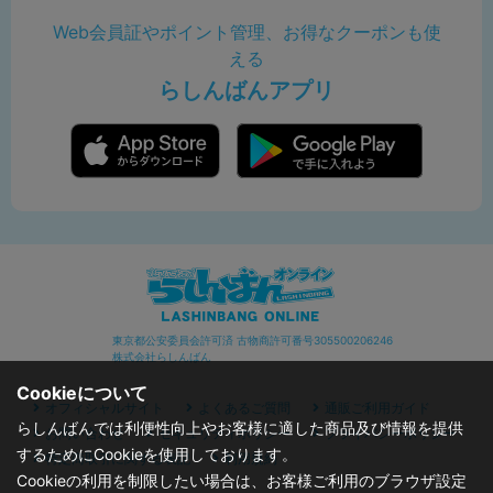
Web会員証やポイント管理、お得なクーポンも使
える
らしんばんアプリ
東京都公安委員会許可済 古物商許可番号305500206246
株式会社らしんばん
Cookieについて
オフィシャルサイト
よくあるご質問
通販ご利用ガイド
らしんばんでは利便性向上やお客様に適した商品及び情報を提供
お問い合わせ
セキュリティポリシー
プライバシーポリシー
するためにCookieを使用しております。
特定商取引に関する表記
利用規約
Cookieの利用を制限したい場合は、お客様ご利用のブラウザ設定