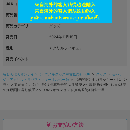
JANコード
商品番号
L06471942
商品カテゴリ
グッズ
発売日
2024年11月15日
種別
アクリルフィギュア
発売イベント
らしんばんオンライン（アニメ系グッズ中古販売）TOP
>
グッズ
>
缶バッ
ジ・アクリル・ラバスト・キーホルダー類
> 【未開封】セガラッキーくじオン
ライン 龍が如く お前ら 祝えや!! 真島吾朗 大生誕祭 A-1賞 勝負や桐生ちゃん! 賽
の河原闘技場 好敵手アクリルジオラマセット 真島吾朗&桐生一馬
お支払い方法