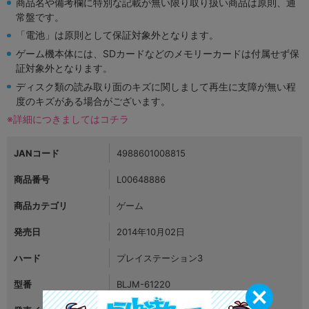
商品名や備考欄に特別な記載が無い限り取り扱い商品は原則、通
常盤です。
「電池」は原則として保証対象外となります。
ゲーム機本体には、SDカードなどのメモリーカードは付属せず保
証対象外となります。
ディスク類の読み取り面のキズに関しまして再生に支障が無い程
度のキズがある場合がございます。
※詳細につきましてはコチラ
JANコード
4988601008815
商品番号
L00648886
商品カテゴリ
ゲーム
発売日
2014年10月02日
ハード
プレイステーション3
型番
BLJM-61220