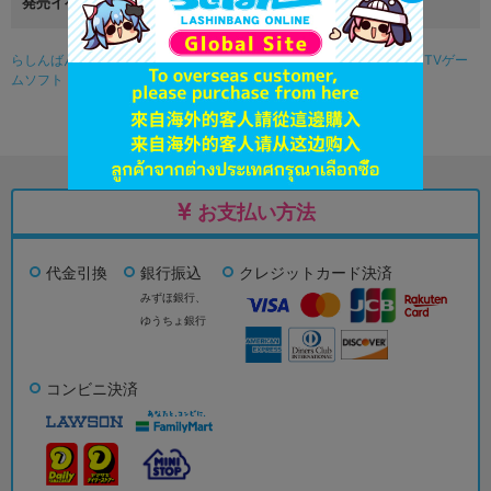
発売イベント
らしんばんオンライン（アニメ系グッズ中古販売）TOP
>
ゲーム
>
TVゲー
ムソフト
> KINGDOM HEARTS -HD 2.5 ReMIX- 【PS3】
お支払い方法
代金引換
銀行振込
クレジットカード決済
みずほ銀行、
ゆうちょ銀行
コンビニ決済