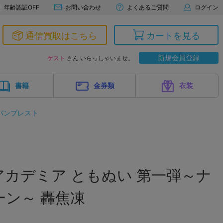
年齢認証OFF
お問い合わせ
よくあるご質問
ログイン
通信買取はこちら
カートを見る
新規会員登録
ゲスト
さん いらっしゃいませ。
書籍
金券類
衣装
バンプレスト
カデミア ともぬい 第一弾～ナ
ン～ 轟焦凍