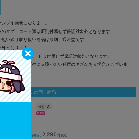
サンプル画像になります。
みのタグ、コード類は原則付属せず保証対象外となります。
が無い限り取り扱い商品は原則、通常盤です。
象外となります。
ドなどのメモリーカードは付属せず保証対象外となります。
ズに関しまして再生に支障が無い程度のキズがある場合がございま
状態違いの同一商品
A
状態 :
所沢店
2,290
込
円 税込
在庫あり