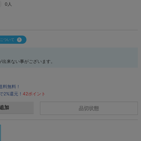
0人
について
が出来ない事がございます。
で送料無料！
で2%還元！
42ポイント
追加
品切状態