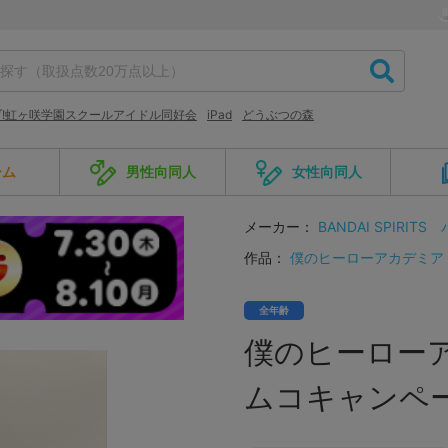
!虹ヶ咲学園スクールアイドル同好会
iPad
どうぶつの森
ーム
男性向同人
女性向同人
メーカー：
BANDAI SPIRITS
作品：
僕のヒーローアカデミア
全年齢
僕のヒーローア
ムコキャンペー