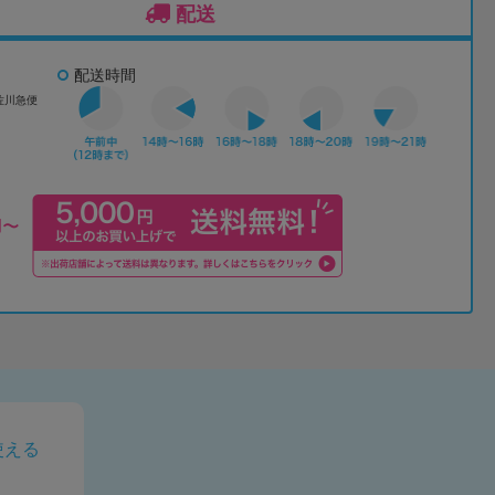
配送
配送時間
佐川急便
使える