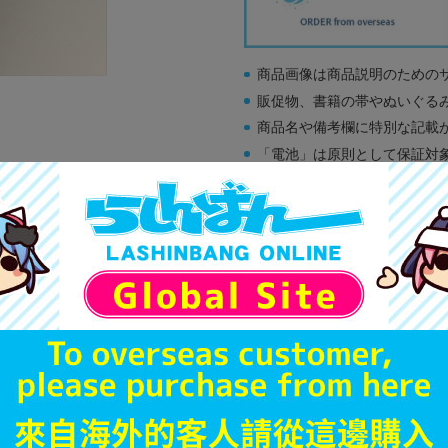
商品画像は商品説明のための
販促物、書籍の帯やぬいぐる
商品名や備考欄に特別な記載
「電池」は原則として保証対
ゲーム機本体には、SDカー
ディスク類の読み取り面のキ
す。
※詳細につきましてはコチラ
A
状態 :
オンライン
890
円 税
品切状態