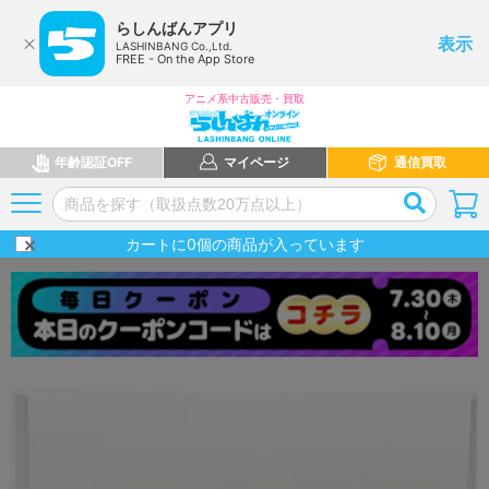
らしんばんアプリ
表示
LASHINBANG Co.,Ltd.
FREE - On the App Store
アニメ系中古販売・買取
年齢認証OFF
マイページ
通信買取
カートに
0
個の商品が入っています