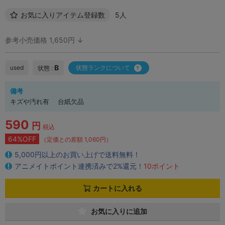
お気に入りアイテム登録数
5人
参考小売価格 1,650円 ↓
B
used
状態ランクについて
状態 :
備考
キズや汚れ有 台紙欠品
590
円
税込
64%OFF
（定価との差額 1,060円）
5,000円以上のお買い上げで送料無料！
アニメイトポイント連携済みで2%還元！
10ポイント
カートに入れる
お気に入りに追加