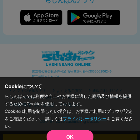
らしんばんアプリ
東京都公安委員会許可済 古物商許可番号305500206246
株式会社らしんばん
Cookieについて
オフィシャルサイト
よくあるご質問
通販ご利用ガイド
らしんばんでは利便性向上やお客様に適した商品及び情報を提供
お問い合わせ
セキュリティポリシー
プライバシーポリシー
するためにCookieを使用しております。
特定商取引に関する表記
利用規約
Cookieの利用を制限したい場合は、お客様ご利用のブラウザ設定
をご確認ください。 詳しくは
プライバシーポリシー
をご覧くださ
©2019 - 2026 Lashinbang Co.,Ltd.
い。
OK
カートに入れる