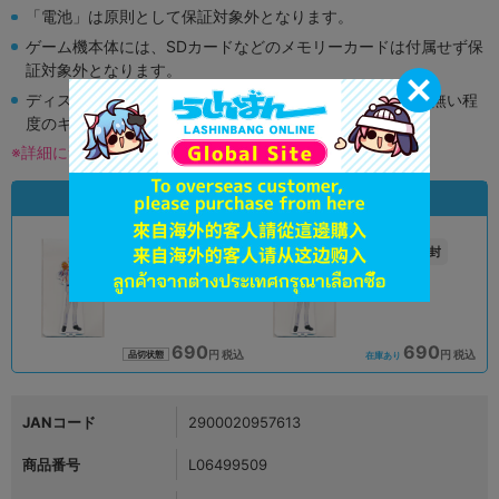
「電池」は原則として保証対象外となります。
ゲーム機本体には、SDカードなどのメモリーカードは付属せず保
証対象外となります。
ディスク類の読み取り面のキズに関しまして再生に支障が無い程
度のキズがある場合がございます。
※詳細につきましてはコチラ
状態違いの同一商品
A
未開封
状態 :
状態 :
オンライン
オンライン
690
690
円 税込
円 税込
品切状態
在庫あり
JANコード
2900020957613
商品番号
L06499509