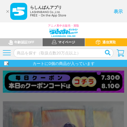
らしんばんアプリ
表示
LASHINBANG Co.,Ltd.
FREE - On the App Store
アニメ系中古販売・買取
年齢認証OFF
マイページ
通信買取
カートに
0
個の商品が入っています