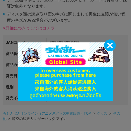
証対象外となります。
ディスク類の読み取り面のキズに関しまして再生に支障が無い程
度のキズがある場合がございます。
※詳細につきましてはコチラ
JANコード
6932230926475
商品番号
L06504092
商品カテゴリ
グッズ
発売日
種別
その他
発売イベント
らしんばんオンライン（アニメ系グッズ中古販売）TOP
>
グッズ
>
その
他
> 時空の絵旅人 レザーバッグ アイン