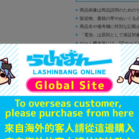
商品画像は商品説明のための
販促物、書籍の帯やぬいぐる
商品名や備考欄に特別な記載
「電池」は原則として保証対
ゲーム機本体には、SDカー
ディスク類の読み取り面のキ
す。
※詳細につきましてはコチラ
A
状態 :
オンライン
690
円 税
在庫あり