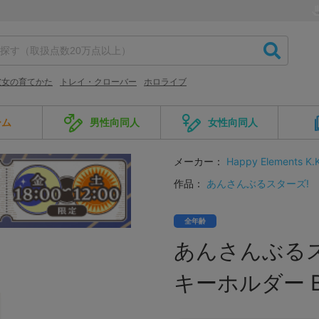
彼女の育てかた
トレイ・クローバー
ホロライブ
ーム
男性向同人
女性向同人
メーカー：
Happy Elements K.
作品：
あんさんぶるスターズ!
全年齢
あんさんぶるス
キーホルダー 