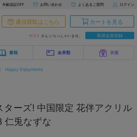
年齢認証OFF
お問い合わせ
よくあるご質問
ログイン
通信買取はこちら
カートを見る
新規会員登録
ゲスト
さん いらっしゃいませ。
書籍
金券類
衣装
K
Happy Enjoyments
ターズ! 中国限定 花伴アクリル
B 仁兎なずな