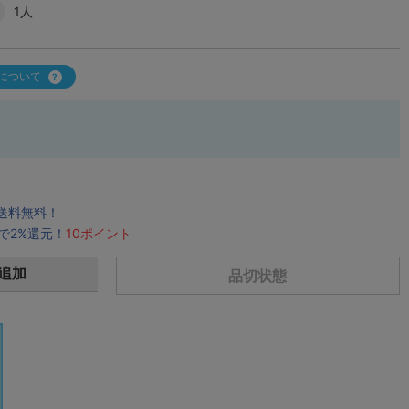
1人
について
で送料無料！
で2%還元！
10ポイント
追加
品切状態