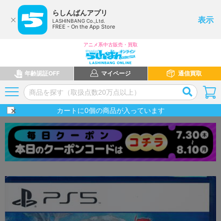
らしんばんアプリ
表示
LASHINBANG Co.,Ltd.
FREE - On the App Store
アニメ系中古販売・買取
年齢認証OFF
マイページ
通信買取
カートに
0
個の商品が入っています