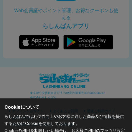
Web会員証やポイント管理、お得なクーポンも使
える
らしんばんアプリ
東京都公安委員会許可済 古物商許可番号305500206246
株式会社らしんばん
Cookieについて
オフィシャルサイト
よくあるご質問
通販ご利用ガイド
らしんばんでは利便性向上やお客様に適した商品及び情報を提供
お問い合わせ
セキュリティポリシー
プライバシーポリシー
するためにCookieを使用しております。
特定商取引に関する表記
利用規約
Cookieの利用を制限したい場合は、お客様ご利用のブラウザ設定