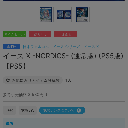
タイムセール
残り1点
仙台店
日本ファルコム
イース シリーズ
イース X
全年齢
イース X -NORDICS- (通常版) (PS5版)
【PS5】
お気に入りアイテム登録数
1人
参考小売価格 8,580円 ↓
A
used
状態ランクについて
状態 :
備考