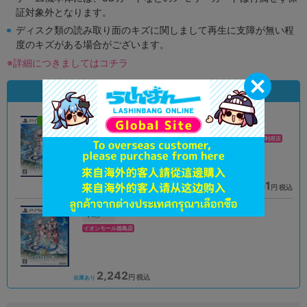
証対象外となります。
ディスク類の読み取り面のキズに関しまして再生に支障が無い程
度のキズがある場合がございます。
※詳細につきましてはコチラ
状態違いの同一商品
新入荷
A
A
状態 :
状態 :
オンライン
イオンモール新利府店
1,990
3,051
円 税込
円 税込
在庫あり
在庫あり
A
状態 :
イオンモール徳島店
2,242
円 税込
在庫あり