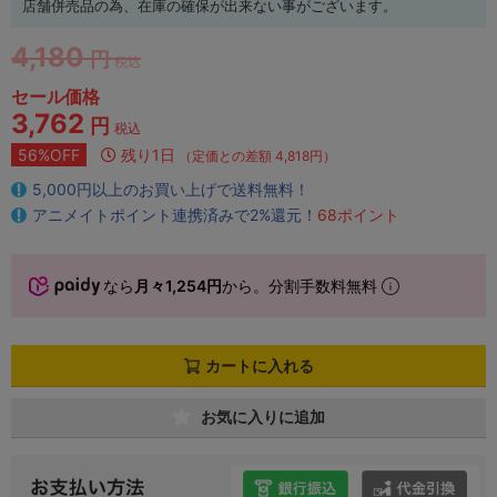
店舗併売品の為、在庫の確保が出来ない事がございます。
4,180
円
税込
セール価格
3,762
円
税込
56%OFF
残り1日
（定価との差額 4,818円）
5,000円以上のお買い上げで送料無料！
アニメイトポイント連携済みで2%還元！
68ポイント
なら
月々1,254円
から。分割手数料無料
カートに入れる
お気に入りに追加