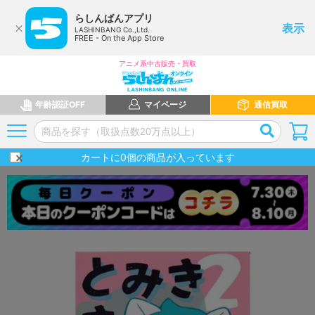
らしんばんアプリ
表示
LASHINBANG Co.,Ltd.
FREE - On the App Store
アニメ系中古販売・買取
年齢認証OFF
マイページ
通信買取
カートに
0
個の商品が入っています