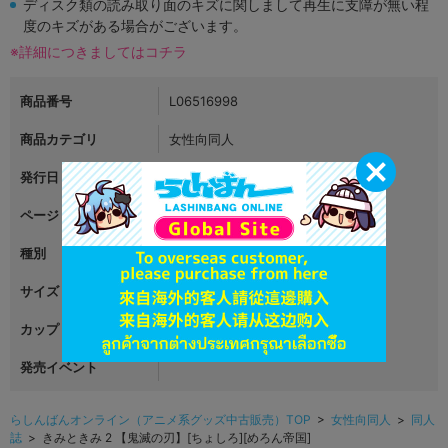
ディスク類の読み取り面のキズに関しまして再生に支障が無い程
度のキズがある場合がございます。
※詳細につきましてはコチラ
商品番号
L06516998
商品カテゴリ
女性向同人
発行日
2023年05月04日
ページ
64
種別
同人誌
サイズ
A5
カップリング
発売イベント
らしんばんオンライン（アニメ系グッズ中古販売）TOP
>
女性向同人
>
同人
誌
> きみときみ 2 【鬼滅の刃】[ちょしろ][めろん帝国]