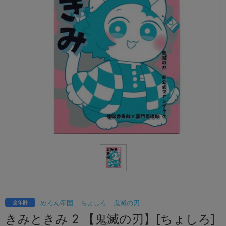
めろん帝国
ちょしろ
鬼滅の刃
全年齢
きみときみ 2 【鬼滅の刃】[ちょしろ]