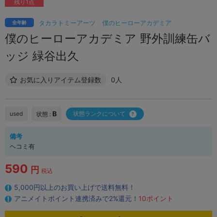
残り1点
タカラトミーアーツ
僕のヒーローアカデミア
全年齢
僕のヒーローアカデミア 野外訓練缶バ
ッジ 緑谷出久
お気に入りアイテム登録数
0人
B
used
状態ランクについて
状態 :
備考
ヘコミ有
590
円
税込
5,000円以上のお買い上げで送料無料！
アニメイトポイント連携済みで2%還元！
10ポイント