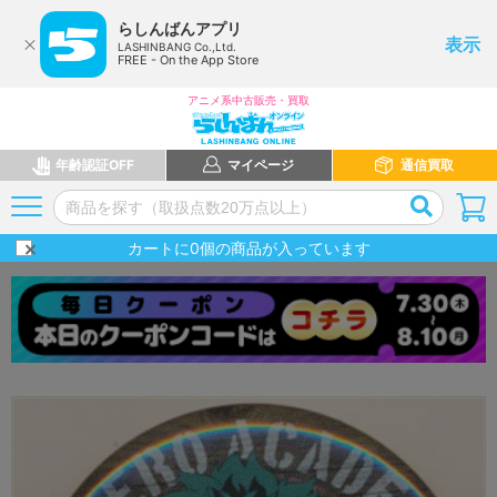
らしんばんアプリ
表示
LASHINBANG Co.,Ltd.
FREE - On the App Store
アニメ系中古販売・買取
年齢認証OFF
マイページ
通信買取
カートに
0
個の商品が入っています