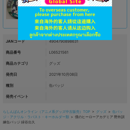
新座流通センター
590
円 税込
在庫あり
JANコード
4904790898631
商品番号
L06521561
商品カテゴリ
グッズ
発売日
2021年10月08日
種別
缶バッジ
発売イベント
らしんばんオンライン（アニメ系グッズ中古販売）TOP
>
グッズ
>
缶バッ
ジ・アクリル・ラバスト・キーホルダー類
> 僕のヒーローアカデミア 野外訓
練缶バッジ 緑谷出久