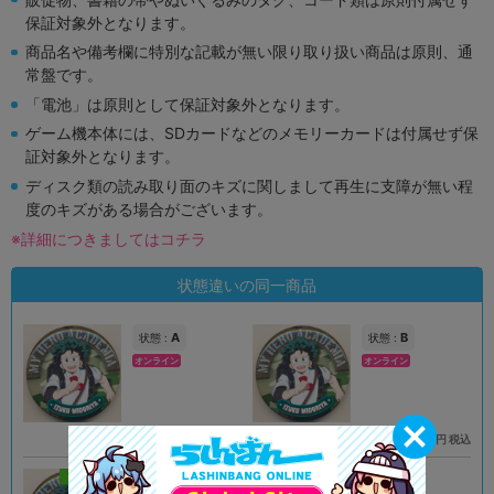
保証対象外となります。
商品名や備考欄に特別な記載が無い限り取り扱い商品は原則、通
常盤です。
「電池」は原則として保証対象外となります。
ゲーム機本体には、SDカードなどのメモリーカードは付属せず保
証対象外となります。
ディスク類の読み取り面のキズに関しまして再生に支障が無い程
度のキズがある場合がございます。
※詳細につきましてはコチラ
状態違いの同一商品
A
B
状態 :
状態 :
オンライン
オンライン
590
590
円 税込
円 税込
在庫あり
在庫あり
新入荷
A
状態 :