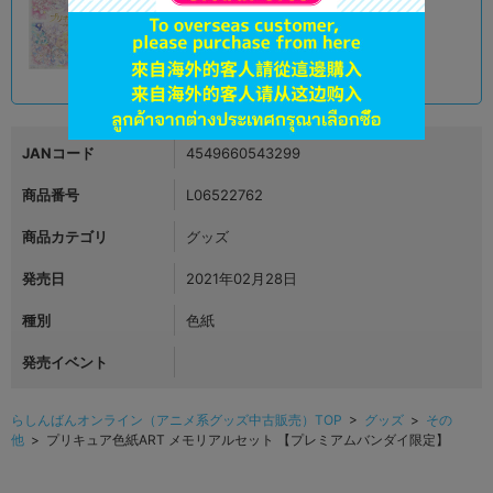
オンライン
4,690
円 税込
品切状態
JANコード
4549660543299
商品番号
L06522762
商品カテゴリ
グッズ
発売日
2021年02月28日
種別
色紙
発売イベント
らしんばんオンライン（アニメ系グッズ中古販売）TOP
>
グッズ
>
その
他
> プリキュア色紙ART メモリアルセット 【プレミアムバンダイ限定】