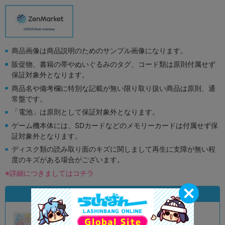
商品画像は商品説明のためのサンプル画像になります。
販促物、書籍の帯やぬいぐるみのタグ、コード類は原則付属せず
保証対象外となります。
商品名や備考欄に特別な記載が無い限り取り扱い商品は原則、通
常盤です。
「電池」は原則として保証対象外となります。
ゲーム機本体には、SDカードなどのメモリーカードは付属せず保
証対象外となります。
ディスク類の読み取り面のキズに関しまして再生に支障が無い程
度のキズがある場合がございます。
※詳細につきましてはコチラ
状態違いの同一商品
A
状態 :