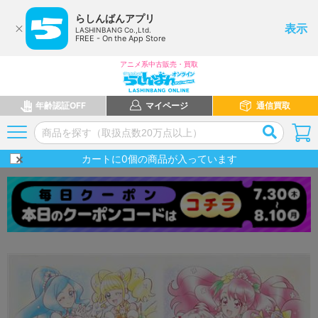
らしんばんアプリ
表示
LASHINBANG Co.,Ltd.
FREE - On the App Store
アニメ系中古販売・買取
年齢認証OFF
マイページ
通信買取
カートに
0
個の商品が入っています