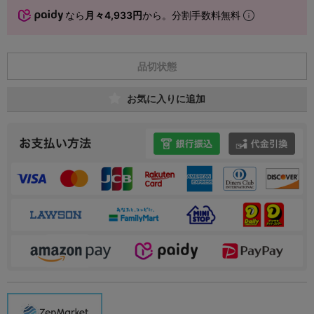
なら
月々4,933円
から。分割手数料無料
品切状態
お気に入りに追加