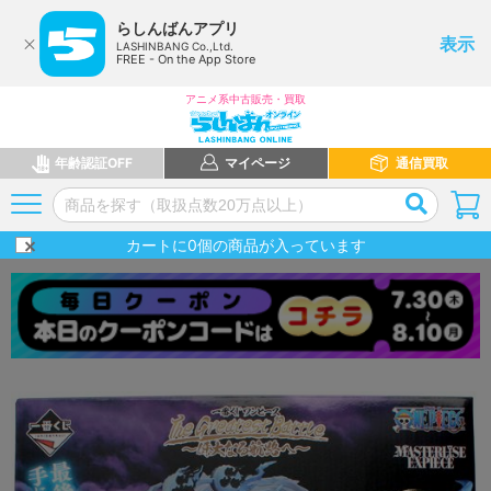
らしんばんアプリ
表示
LASHINBANG Co.,Ltd.
FREE - On the App Store
アニメ系中古販売・買取
年齢認証OFF
マイページ
通信買取
カートに
0
個の商品が入っています