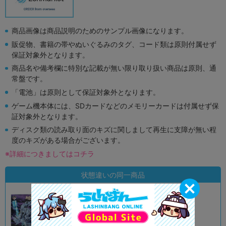
商品画像は商品説明のためのサンプル画像になります。
販促物、書籍の帯やぬいぐるみのタグ、コード類は原則付属せず
保証対象外となります。
商品名や備考欄に特別な記載が無い限り取り扱い商品は原則、通
常盤です。
「電池」は原則として保証対象外となります。
ゲーム機本体には、SDカードなどのメモリーカードは付属せず保
証対象外となります。
ディスク類の読み取り面のキズに関しまして再生に支障が無い程
度のキズがある場合がございます。
※詳細につきましてはコチラ
状態違いの同一商品
A
状態 :
オンライン