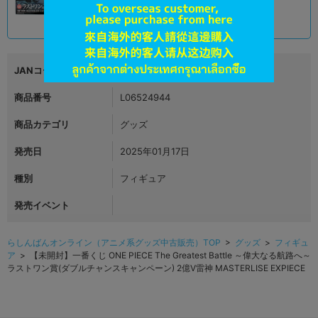
13,900
円 税込
品切状態
JANコード
商品番号
L06524944
商品カテゴリ
グッズ
発売日
2025年01月17日
種別
フィギュア
発売イベント
らしんばんオンライン（アニメ系グッズ中古販売）TOP
>
グッズ
>
フィギュ
ア
> 【未開封】一番くじ ONE PIECE The Greatest Battle ～偉大なる航路へ～
ラストワン賞(ダブルチャンスキャンペーン) 2億V雷神 MASTERLISE EXPIECE