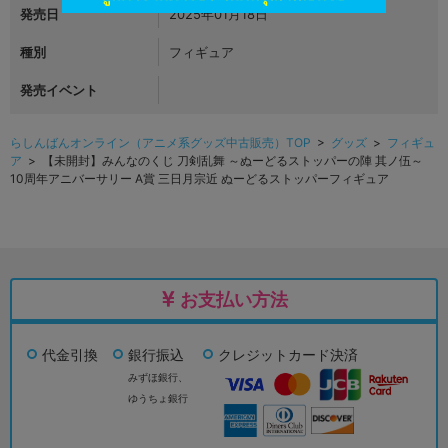
発売日
2025年01月18日
種別
フィギュア
発売イベント
らしんばんオンライン（アニメ系グッズ中古販売）TOP
>
グッズ
>
フィギュ
ア
> 【未開封】みんなのくじ 刀剣乱舞 ～ぬーどるストッパーの陣 其ノ伍～
10周年アニバーサリー A賞 三日月宗近 ぬーどるストッパーフィギュア
お支払い方法
代金引換
銀行振込
クレジットカード決済
みずほ銀行、
ゆうちょ銀行