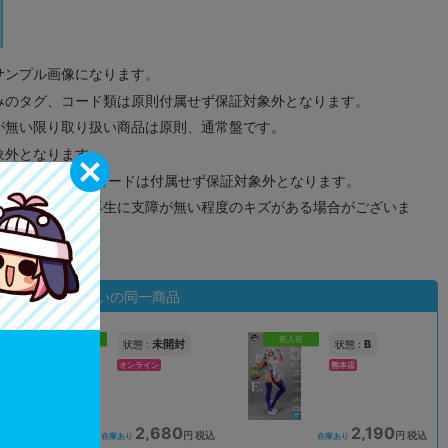
サンプル画像になります。
みのタグ、コード類は原則付属せず保証対象外となります。
が無い限り取り扱い商品は原則、通常盤です。
象外となります。
ドなどのメモリーカードは付属せず保証対象外となります。
ズに関しまして再生に支障が無い程度のキズがある場合がございま
状態違いの同一商品
新入荷
新入荷
未開封
B
状態 :
状態 :
オンライン
熊本店
2,680
2,190
込
円 税込
円 税込
在庫あり
在庫あり