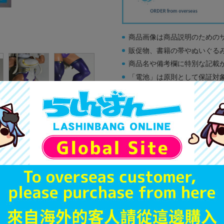
商品画像は商品説明のための
販促物、書籍の帯やぬいぐる
商品名や備考欄に特別な記載
「電池」は原則として保証対
ゲーム機本体には、SDカー
ディスク類の読み取り面のキ
す。
※詳細につきましてはコチラ
A
状態 :
オンライン
2,490
円 税
品切状態