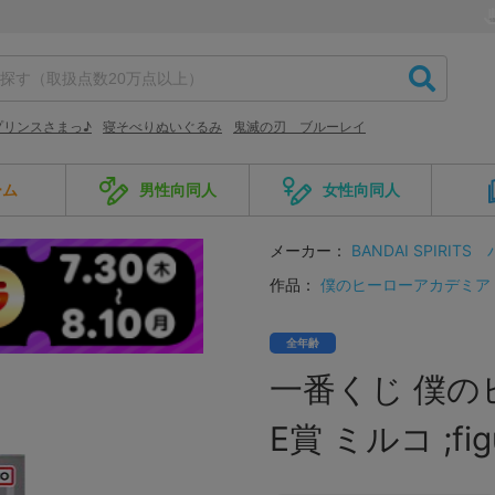
プリンスさまっ♪
寝そべりぬいぐるみ
鬼滅の刃 ブルーレイ
ーム
男性向同人
女性向同人
メーカー：
BANDAI SPIRITS
作品：
僕のヒーローアカデミア
全年齢
一番くじ 僕のヒ
E賞 ミルコ ;fig