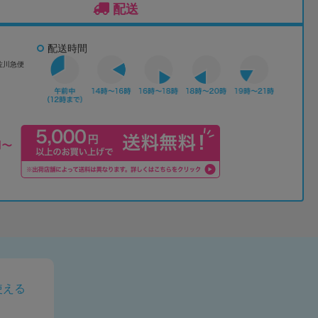
配送
配送時間
佐川急便
使える