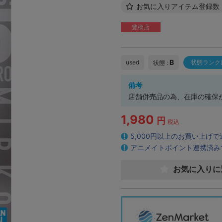
お気に入りアイテム登録数
豊橋店
B
used
状態ランク
状態 :
備考
店舗併売品の為、在庫の確保
1,980
円
税込
5,000円以上のお買い上げ
アニメイトポイント連携済み
お気に入りに