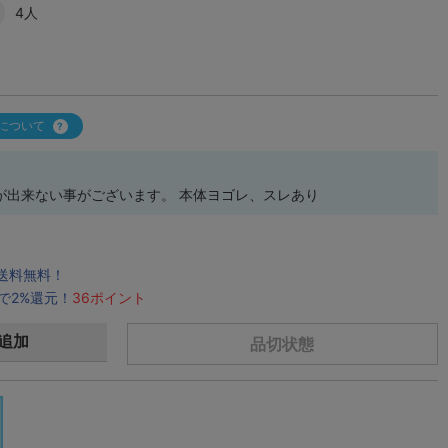
4人
について
が出来ない事がございます。 本体ヨゴレ、スレあり
で送料無料！
で2%還元！
36ポイント
追加
品切状態