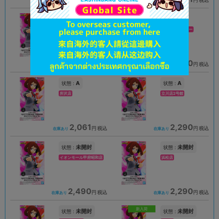
円 税込
円 税込
在庫あり
在庫あり
A
A
状態 :
状態 :
横浜スカイビル店
新座流通センター
2,691
2,990
円 税込
円 税込
在庫あり
在庫あり
A
A
状態 :
状態 :
所沢店
立川店2号館
2,061
2,290
円 税込
円 税込
在庫あり
在庫あり
未開封
未開封
状態 :
状態 :
イオンモール甲府昭和店
浜松店
2,490
2,290
円 税込
円 税込
在庫あり
在庫あり
新入荷
未開封
未開封
状態 :
状態 :