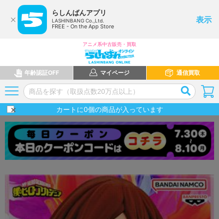
らしんばんアプリ
表示
LASHINBANG Co.,Ltd.
FREE - On the App Store
アニメ系中古販売・買取
年齢認証OFF
マイページ
通信買取
カートに
0
個の商品が入っています