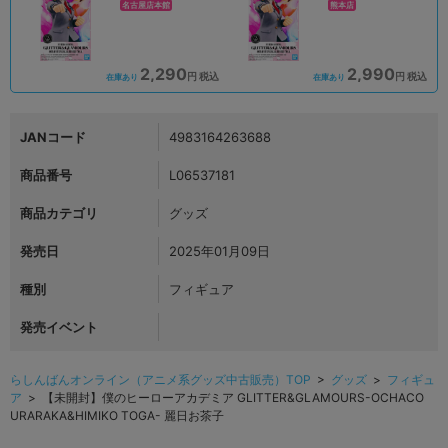
名古屋店本館
熊本店
2,290
2,990
円 税込
円 税込
在庫あり
在庫あり
JANコード
4983164263688
商品番号
L06537181
商品カテゴリ
グッズ
発売日
2025年01月09日
種別
フィギュア
発売イベント
らしんばんオンライン（アニメ系グッズ中古販売）TOP
>
グッズ
>
フィギュ
ア
> 【未開封】僕のヒーローアカデミア GLITTER&GLAMOURS-OCHACO
URARAKA&HIMIKO TOGA- 麗日お茶子