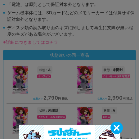
「電池」は原則として保証対象外となります。
ゲーム機本体には、SDカードなどのメモリーカードは付属せず保
証対象外となります。
ディスク類の読み取り面のキズに関しまして再生に支障が無い程
度のキズがある場合がございます。
※詳細につきましてはコチラ
状態違いの同一商品
A
未開封
状態 :
状態 :
オンライン
イオンモール旭川駅前店
2,790
2,990
円 税込
円 税込
在庫あり
在庫あり
未開封
A
状態 :
状態 :
イオンモール旭川駅前店
仙台店
2,990
2,061