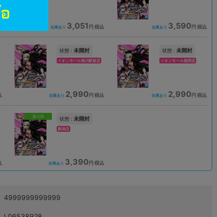
3,051
3,590
込
円 税込
円 税込
在庫あり
在庫あり
未開封
未開封
状態 :
状態 :
イオンモール旭川駅前店
イオンモール高岡店
2,990
2,990
込
円 税込
円 税込
在庫あり
在庫あり
新入荷
未開封
状態 :
新潟店
3,390
込
円 税込
在庫あり
4999999999999
L06538928