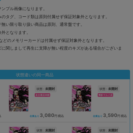
サンプル画像になります。
みのタグ、コード類は原則付属せず保証対象外となります。
が無い限り取り扱い商品は原則、通常盤です。
象外となります。
ドなどのメモリーカードは付属せず保証対象外となります。
ズに関しまして再生に支障が無い程度のキズがある場合がございま
状態違いの同一商品
未開封
未開封
状態 :
状態 :
名古屋店本館
博多マルイ店
3,080
3,590
込
円 税込
円 税込
在庫あり
在庫あり
未開封
未開封
状態 :
状態 :