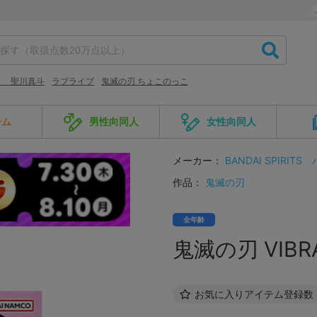
リ 聖川真斗
ラブライブ
鬼滅の刃 ちょこのっこ
ーム
男性向同人
女性向同人
メーカー：
BANDAI SPIRITS
作品：
鬼滅の刃
全年齢
鬼滅の刃 VIBR
お気に入りアイテム登録数