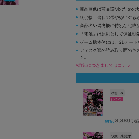
商品画像は商品説明のための
販促物、書籍の帯やぬいぐる
商品名や備考欄に特別な記載
「電池」は原則として保証対
ゲーム機本体には、SDカー
ディスク類の読み取り面のキ
す。
※詳細につきましてはコチラ
A
状態 :
オンライン
3,380
円 税
在庫あり
未開封
状態 :