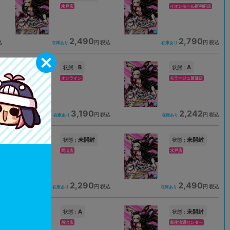
水戸店
イオンモール新利府店
2,490
2,790
込
円 税込
円 税込
在庫あり
在庫あり
B
A
状態 :
状態 :
オンライン
モラージュ菖蒲店
3,190
2,242
込
円 税込
円 税込
在庫あり
在庫あり
未開封
未開封
状態 :
状態 :
岡山店
水戸店
2,290
2,490
込
円 税込
円 税込
在庫あり
在庫あり
A
未開封
状態 :
状態 :
所沢店
新座流通センター