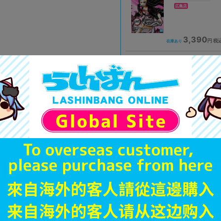
広島店
3,390
円 税
在庫あり
未開封
状態 :
プライムツリー赤池店
3,390
円 税
在庫あり
未開封
状態 :
町田店
2,290
円 税
在庫あり
未開封
状態 :
大宮店