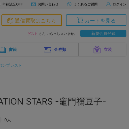
年齢認証OFF
お問い合わせ
よくあるご質問
ログイン
通信買取はこちら
カートを見る
新規会員登録
ゲスト
さん いらっしゃいませ。
書籍
金券類
衣装
バンプレスト
ATION STARS -竈門禰豆子-
0人