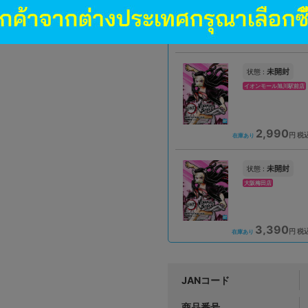
2,790
円 税
在庫あり
未開封
状態 :
イオンモール旭川駅前店
2,990
円 税
在庫あり
未開封
状態 :
大阪梅田店
3,390
円 税
在庫あり
JANコード
商品番号