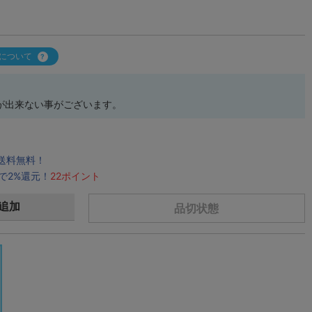
について
が出来ない事がございます。
で送料無料！
で2%還元！
22ポイント
追加
品切状態