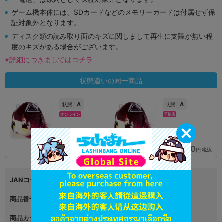
ゲーム機本体には、SDカードなどのメモリーカードは付属せず保
証対象外となります。
ディスク類の読み取り面のキズに関しまして再生に支障が無い程
度のキズがある場合がございます。
※詳細につきましてはコチラ
状態違いの同一商品
A
A
状態 :
状態 :
オンライン
千葉店
790
890
円 税込
円 税込
品切状態
在庫あり
JANコード
4582702277387
商品番号
L06544511
商品カテゴリ
グッズ