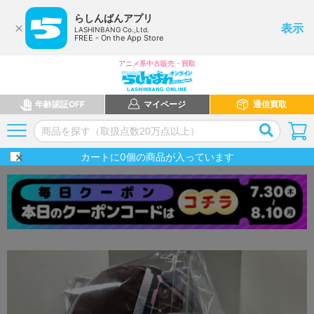
らしんばんアプリ
表示
LASHINBANG Co.,Ltd.
FREE - On the App Store
アニメ系中古販売・買取
年齢認証OFF
マイページ
通信買取
カートに
0
個の商品が入っています