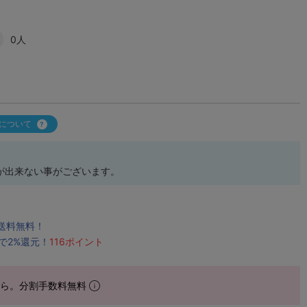
0人
について
が出来ない事がございます。
で送料無料！
で2%還元！
116ポイント
から。分割手数料無料