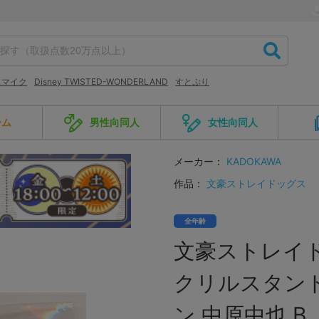
スマイク
Disney TWISTED-WONDERLAND
すとぷり
ーム
男性向同人
女性向同人
メーカー：
KADOKAWA
作品：
文豪ストレイドッグス
全年齢
文豪ストレイド
クリルスタン
ン 中原中也 B