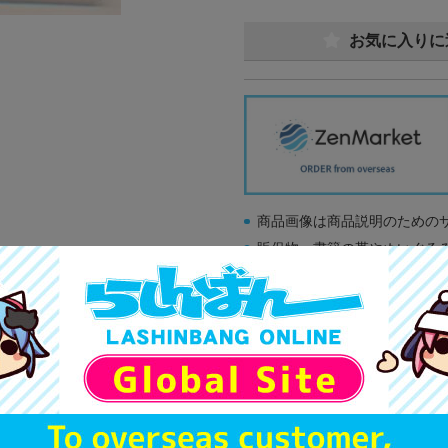
お気に入りに
商品画像は商品説明のための
販促物、書籍の帯やぬいぐる
商品名や備考欄に特別な記載
「電池」は原則として保証対
ゲーム機本体には、SDカー
ディスク類の読み取り面のキ
す。
※詳細につきましてはコチラ