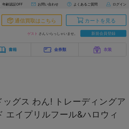
年齢認証OFF
お問い合わせ
よくあるご質問
ログイン
通信買取はこちら
カートを見る
新規会員登録
ゲスト
さん いらっしゃいませ。
書籍
金券類
衣装
ッグス わん! トレーディングア
ド エイプリルフール&ハロウィ