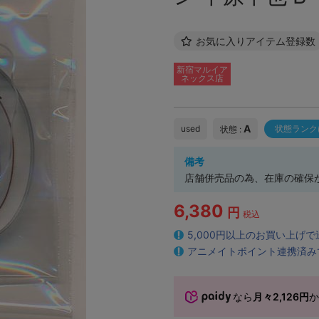
お気に入りアイテム登録数
新宿マルイア
ネックス店
A
used
状態ランク
状態 :
備考
店舗併売品の為、在庫の確保
6,380
円
税込
5,000円以上のお買い上げ
アニメイトポイント連携済み
なら
月々2,126円