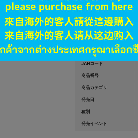
A
状態 :
オンライン
790
円 税
品切状態
JANコード
商品番号
商品カテゴリ
発売日
種別
発売イベント