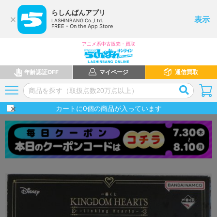
らしんばんアプリ
表示
LASHINBANG Co.,Ltd.
FREE - On the App Store
アニメ系中古販売・買取
年齢認証OFF
マイページ
通信買取
カートに
0
個の商品が入っています