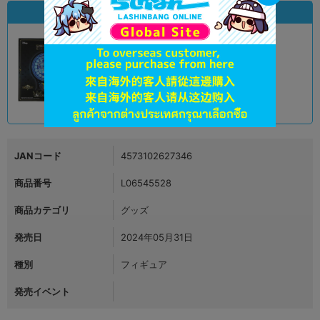
状態違いの同一商品
A
状態 :
オンライン
5,990
円 税込
品切状態
JANコード
4573102627346
商品番号
L06545528
商品カテゴリ
グッズ
発売日
2024年05月31日
種別
フィギュア
発売イベント