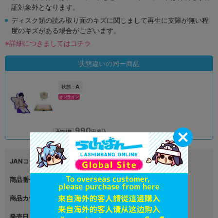
証対象外となります。
ディスク類の読み取り面のキズに関しまして再生に支障が無い程
度のキズがある場合がございます。
※詳細につきましてはコチラ
状態違いの同一商品
A
状態 :
オンライン
990
円 税込
品切状態
JANコード
4510417618812
商品番号
L06546297
商品カテゴリ
グッズ
発売日
2024年01月08日