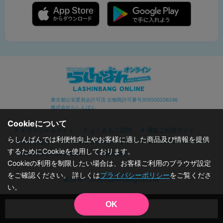
東京都公安委員会許可済 古物商許可番号305500206246
株式会社らしんばん
Cookieについて
オフィシャルサイト
よくあるご質問
通販ご利用ガイド
らしんばんでは利便性向上やお客様に適した商品及び情報を提供
お問い合わせ
セキュリティポリシー
プライバシーポリシー
するためにCookieを使用しております。
特定商取引に関する表記
利用規約
Cookieの利用を制限したい場合は、お客様ご利用のブラウザ設定
をご確認ください。 詳しくは
プライバシーポリシー
をご覧くださ
©2019 - 2026 Lashinbang Co.,Ltd.
い。
OK
品切状態