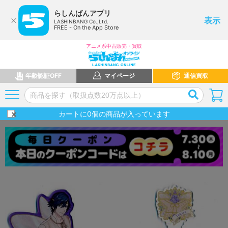
らしんばんアプリ
表示
LASHINBANG Co.,Ltd.
FREE - On the App Store
アニメ系中古販売・買取
年齢認証OFF
マイページ
通信買取
カートに
0
個の商品が入っています