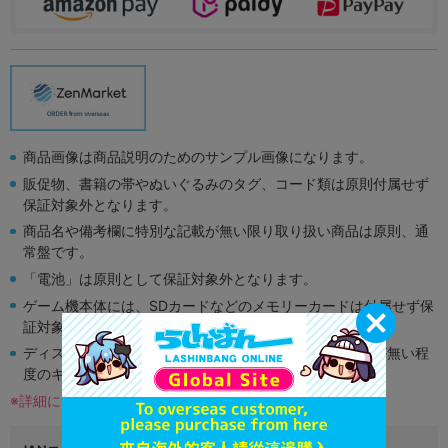
商品画像は商品説明のためのサンプル画像になります。
販促物、書籍の帯やぬいぐるみのタグ、コード類は原則付属せず
保証対象外となります。
商品名や備考欄に特別な記載が無い限り取り扱い商品は原則、通
常盤です。
「電池」は原則として保証対象外となります。
ゲーム機本体には、SDカードなどのメモリーカードは付属せず保
証対象外となります。
ディスク類の読み取り面のキズに関しまして再生に支障が無い程
度のキズがある場合がございます。
※詳細につきましてはコチラ