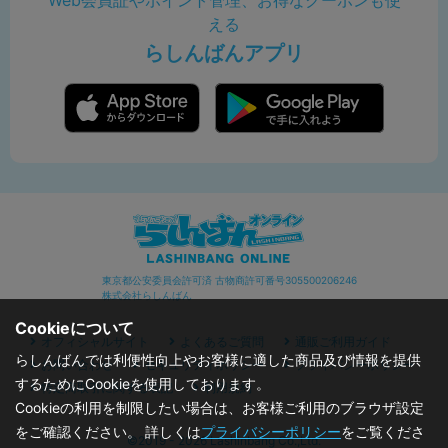
Web会員証やポイント管理、お得なクーポンも使
える
らしんばんアプリ
東京都公安委員会許可済 古物商許可番号305500206246
株式会社らしんばん
Cookieについて
オフィシャルサイト
よくあるご質問
通販ご利用ガイド
らしんばんでは利便性向上やお客様に適した商品及び情報を提供
お問い合わせ
セキュリティポリシー
プライバシーポリシー
するためにCookieを使用しております。
特定商取引に関する表記
利用規約
Cookieの利用を制限したい場合は、お客様ご利用のブラウザ設定
をご確認ください。 詳しくは
プライバシーポリシー
をご覧くださ
©2019 - 2026 Lashinbang Co.,Ltd.