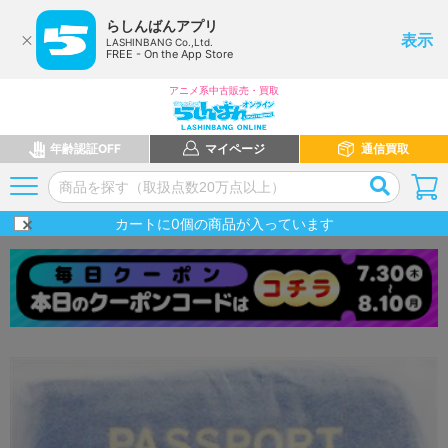
らしんばんアプリ
表示
LASHINBANG Co.,Ltd.
FREE - On the App Store
アニメ系中古販売・買取
年齢認証OFF
マイページ
通信買取
カートに
0
個の商品が入っています