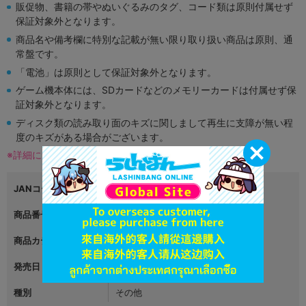
販促物、書籍の帯やぬいぐるみのタグ、コード類は原則付属せず
保証対象外となります。
商品名や備考欄に特別な記載が無い限り取り扱い商品は原則、通
常盤です。
「電池」は原則として保証対象外となります。
ゲーム機本体には、SDカードなどのメモリーカードは付属せず保
証対象外となります。
ディスク類の読み取り面のキズに関しまして再生に支障が無い程
度のキズがある場合がございます。
※詳細につきましてはコチラ
JANコード
4549660812333
商品番号
L06549738
商品カテゴリ
グッズ
発売日
2022年01月15日
種別
その他