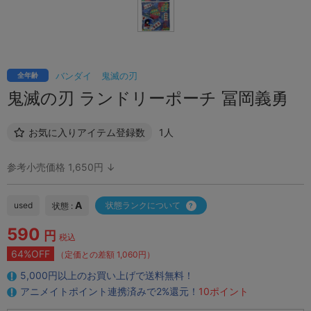
バンダイ
鬼滅の刃
全年齢
鬼滅の刃 ランドリーポーチ 冨岡義勇
お気に入りアイテム登録数
1人
参考小売価格 1,650円 ↓
A
used
状態ランクについて
状態 :
590
円
税込
64%OFF
（定価との差額 1,060円）
5,000円以上のお買い上げで送料無料！
アニメイトポイント連携済みで2%還元！
10ポイント