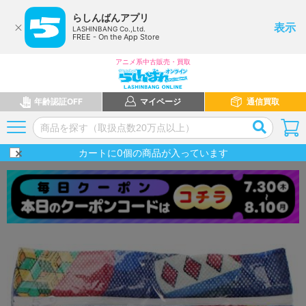
らしんばんアプリ
表示
LASHINBANG Co.,Ltd.
FREE - On the App Store
アニメ系中古販売・買取
年齢認証OFF
マイページ
通信買取
カートに
0
個の商品が入っています