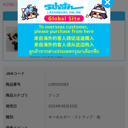
※詳細につきましてはコチラ
状態違いの同一商品
A
状態 :
オンライン
1,190
円 税込
品切状態
JANコード
商品番号
L06550583
商品カテゴリ
グッズ
発売日
2024年06月20日
種別
キーホルダー・ストラップ・他
発売イベント