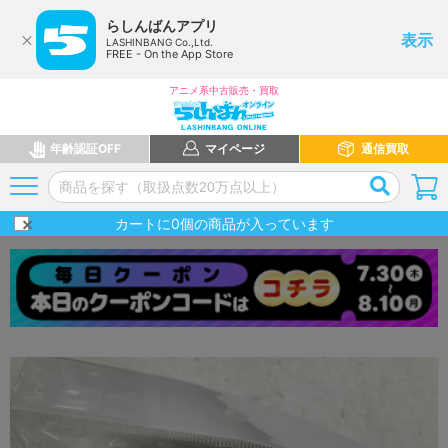
らしんばんアプリ
表示
LASHINBANG Co.,Ltd.
FREE - On the App Store
アニメ系中古販売・買取
年齢認証OFF
マイページ
通信買取
カートに
0
個の商品が入っています