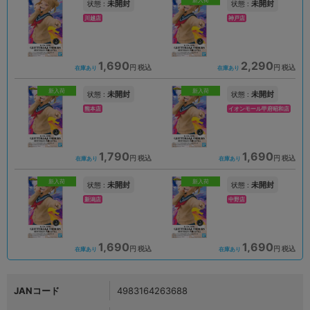
新入荷
未開封
未開封
状態 :
状態 :
川越店
神戸店
1,690
2,290
円 税込
円 税込
在庫あり
在庫あり
新入荷
新入荷
未開封
未開封
状態 :
状態 :
熊本店
イオンモール甲府昭和店
1,790
1,690
円 税込
円 税込
在庫あり
在庫あり
新入荷
新入荷
未開封
未開封
状態 :
状態 :
新潟店
中野店
1,690
1,690
円 税込
円 税込
在庫あり
在庫あり
JANコード
4983164263688