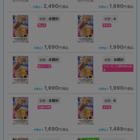
2,490
1,690
円 税込
円 税込
在庫あり
在庫あり
未開封
A
状態 :
状態 :
岡山店
所沢店
1,690
1,990
円 税込
円 税込
在庫あり
在庫あり
未開封
未開封
状態 :
状態 :
柏モディ店
イオンモール津田沼North
店
1,990
1,990
円 税込
円 税込
在庫あり
在庫あり
未開封
B
状態 :
状態 :
札幌店本館
水戸店
1,690
1,489
円 税込
円 税込
在庫あり
在庫あり