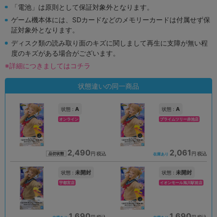
「電池」は原則として保証対象外となります。
ゲーム機本体には、SDカードなどのメモリーカードは付属せず保
証対象外となります。
ディスク類の読み取り面のキズに関しまして再生に支障が無い程
度のキズがある場合がございます。
※詳細につきましてはコチラ
状態違いの同一商品
A
A
状態 :
状態 :
オンライン
プライムツリー赤池店
2,490
2,061
円 税込
円 税込
品切状態
在庫あり
未開封
未開封
状態 :
状態 :
宇都宮店
イオンモール旭川駅前店
1,690
1,690