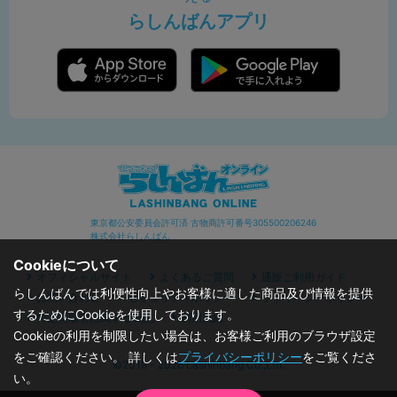
らしんばんアプリ
東京都公安委員会許可済 古物商許可番号305500206246
株式会社らしんばん
Cookieについて
オフィシャルサイト
よくあるご質問
通販ご利用ガイド
らしんばんでは利便性向上やお客様に適した商品及び情報を提供
お問い合わせ
セキュリティポリシー
プライバシーポリシー
するためにCookieを使用しております。
特定商取引に関する表記
利用規約
Cookieの利用を制限したい場合は、お客様ご利用のブラウザ設定
をご確認ください。 詳しくは
プライバシーポリシー
をご覧くださ
©2019 - 2026 Lashinbang Co.,Ltd.
い。