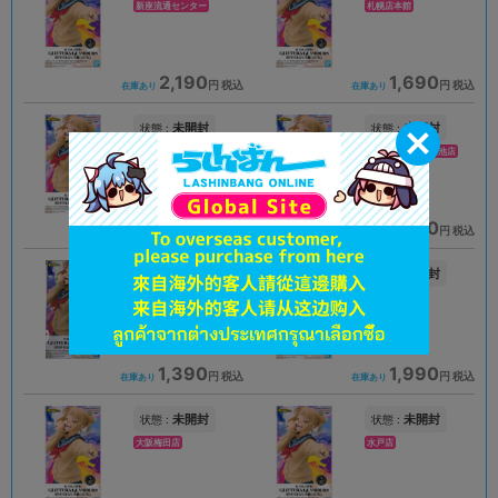
新座流通センター
札幌店本館
2,190
1,690
円 税込
円 税込
在庫あり
在庫あり
未開封
未開封
状態 :
状態 :
豊橋店
プライムツリー赤池店
1,489
2,290
円 税込
円 税込
在庫あり
在庫あり
未開封
未開封
状態 :
状態 :
高崎店
浜松店
1,390
1,990
円 税込
円 税込
在庫あり
在庫あり
未開封
未開封
状態 :
状態 :
大阪梅田店
水戸店