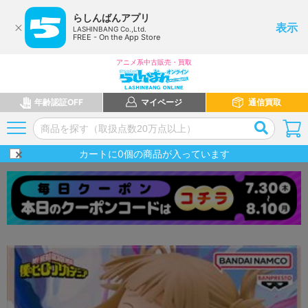
らしんばんアプリ
表示
LASHINBANG Co.,Ltd.
FREE - On the App Store
アニメ系中古販売・買取
年齢認証OFF
マイページ
通信買取
カートに
0
個の商品が入っています