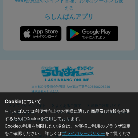
Web会員証やポイント管理、お得なクーポンも使
える
らしんばんアプリ
東京都公安委員会許可済 古物商許可番号305500206246
株式会社らしんばん
Cookieについて
オフィシャルサイト
よくあるご質問
通販ご利用ガイド
らしんばんでは利便性向上やお客様に適した商品及び情報を提供
お問い合わせ
セキュリティポリシー
プライバシーポリシー
するためにCookieを使用しております。
特定商取引に関する表記
利用規約
Cookieの利用を制限したい場合は、お客様ご利用のブラウザ設定
をご確認ください。 詳しくは
プライバシーポリシー
をご覧くださ
©2019 - 2026 Lashinbang Co.,Ltd.