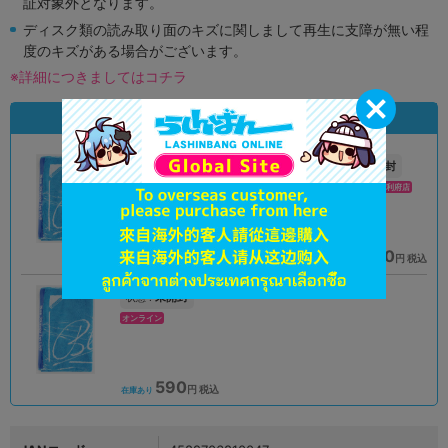
証対象外となります。
ディスク類の読み取り面のキズに関しまして再生に支障が無い程
度のキズがある場合がございます。
※詳細につきましてはコチラ
状態違いの同一商品
A
未開封
状態 :
状態 :
オンライン
イオンモール新利府店
690
1,210
円 税込
円 税込
品切状態
在庫あり
未開封
状態 :
オンライン
590
円 税込
在庫あり