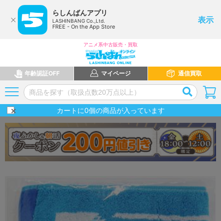
らしんばんアプリ
表示
LASHINBANG Co.,Ltd.
FREE - On the App Store
アニメ系中古販売・買取
年齢認証OFF
マイページ
通信買取
カートに
0
個の商品が入っています