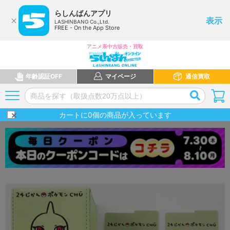
らしんばんアプリ
表示
LASHINBANG Co.,Ltd.
FREE - On the App Store
アニメ系中古販売・買取
年齢認証OFF
マイページ
通信買取
カートに
0
個の商品が入っています