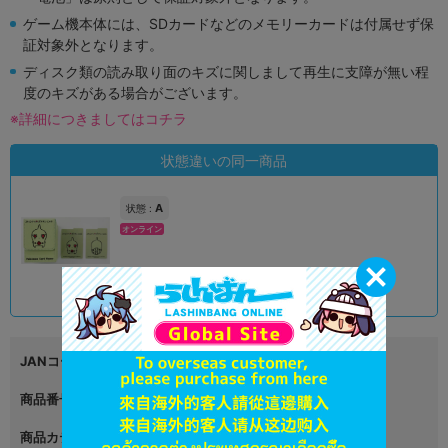
ゲーム機本体には、SDカードなどのメモリーカードは付属せず保
証対象外となります。
ディスク類の読み取り面のキズに関しまして再生に支障が無い程
度のキズがある場合がございます。
※詳細につきましてはコチラ
状態違いの同一商品
A
状態 :
オンライン
5,690
円 税込
品切状態
JANコード
4521329298856
商品番号
L06558010
商品カテゴリ
グッズ