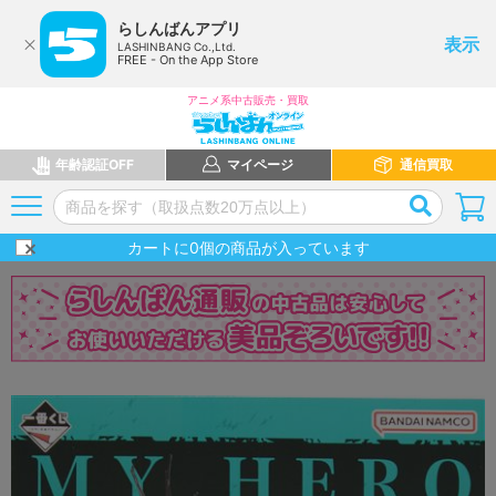
らしんばんアプリ
表示
LASHINBANG Co.,Ltd.
FREE - On the App Store
アニメ系中古販売・買取
年齢認証OFF
マイページ
通信買取
カートに
0
個の商品が入っています