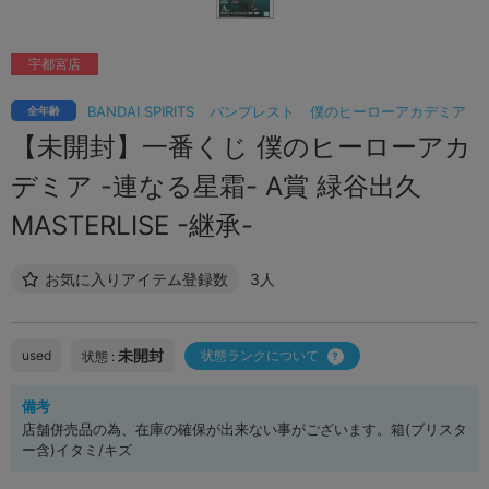
宇都宮店
BANDAI SPIRITS
バンプレスト
僕のヒーローアカデミア
全年齢
【未開封】一番くじ 僕のヒーローアカ
デミア -連なる星霜- A賞 緑谷出久
MASTERLISE -継承-
お気に入りアイテム登録数
3人
未開封
used
状態ランクについて
状態 :
備考
店舗併売品の為、在庫の確保が出来ない事がございます。箱(ブリスタ
ー含)イタミ/キズ