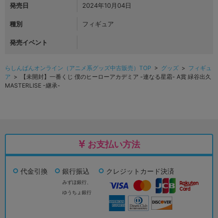
発売日
2024年10月04日
種別
フィギュア
発売イベント
らしんばんオンライン（アニメ系グッズ中古販売）TOP
>
グッズ
>
フィギュ
ア
> 【未開封】一番くじ 僕のヒーローアカデミア -連なる星霜- A賞 緑谷出久
MASTERLISE -継承-
お支払い方法
代金引換
銀行振込
クレジットカード決済
みずほ銀行、
ゆうちょ銀行