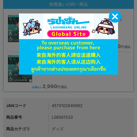
状態違いの同一商品
A
未開封
状態 :
状態 :
オンライン
姫路店
2,591
3,890
円 税込
円 税込
品切状態
在庫あり
B
状態 :
プライムツリー赤池店
2,990
円 税込
在庫あり
JANコード
4573102645692
商品番号
L06561533
商品カテゴリ
グッズ