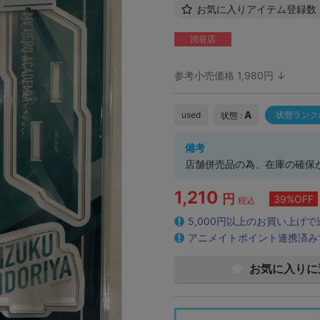
お気に入りアイテム登録数
渋谷店
参考小売価格 1,980円 ↓
A
used
状態ランク
状態 :
備考
店舗併売品の為、在庫の確保
1,210
円
39%OFF
税込
5,000円以上のお買い上げ
アニメイトポイント連携済み
お気に入りに