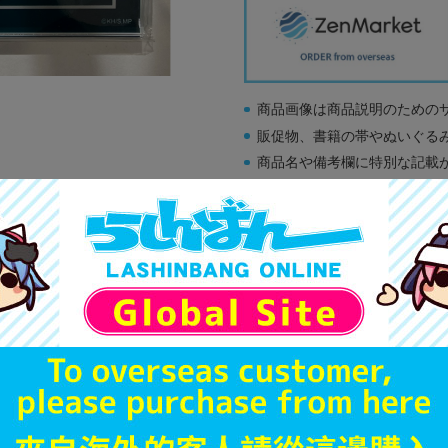
商品画像は商品説明のための
販促物、書籍の帯やぬいぐる
商品名や備考欄に特別な記載
「電池」は原則として保証対
ゲーム機本体には、SDカー
ディスク類の読み取り面のキ
す。
※詳細につきましてはコチラ
A
状態 :
オンライン