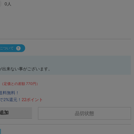
0人
について
が出来ない事がございます。
（定価との差額 770円）
で送料無料！
で2%還元！
22ポイント
追加
品切状態