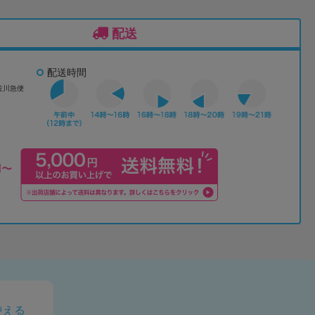
配送
配送時間
佐川急便
使える