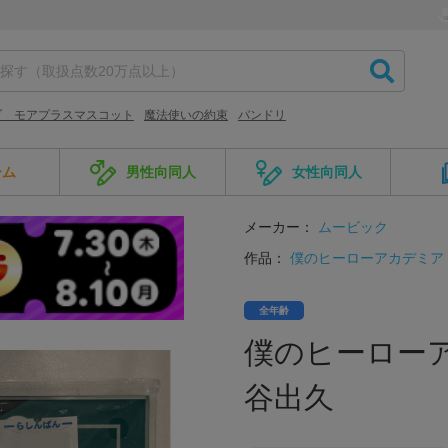
ブ モアプラスマスコット
魔法使いの約束
バンドリ
ーム
男性向同人
女性向同人
メーカー：
ムービック
作品：
僕のヒーローアカデミア
全年齢
僕のヒーローア
谷出久