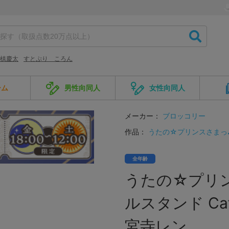
槙慶太
すとぷり ころん
ーム
男性向同人
女性向同人
メーカー：
ブロッコリー
作品：
うたの☆プリンスさまっ
全年齢
うたの☆プリ
ルスタンド Cafe 
宮寺レン