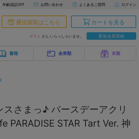
年齢認証OFF
お問い合わせ
よくあるご質問
ログイン
通信買取はこちら
カートを見る
新規会員登録
ゲスト
さん いらっしゃいませ。
書籍
金券類
衣装
♪
ンスさまっ♪ バースデーアクリ
PARADISE STAR Tart Ver. 神