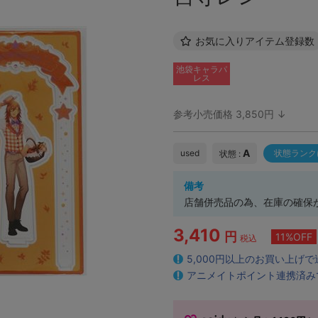
お気に入りアイテム登録数
池袋キャラパ
レス
参考小売価格 3,850円 ↓
A
used
状態ランク
状態 :
備考
店舗併売品の為、在庫の確保
3,410
円
11%OFF
税込
5,000円以上のお買い上げ
アニメイトポイント連携済み