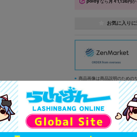
なら
月々1,136円
か
お気に入りに
商品画像は商品説明のための
販促物、書籍の帯やぬいぐる
商品名や備考欄に特別な記載
「電池」は原則として保証対
ゲーム機本体には、SDカー
ディスク類の読み取り面のキ
す。
※詳細につきましてはコチラ