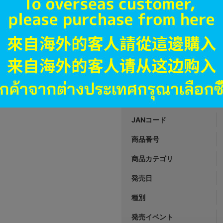
A
状態 :
オンライン
990
円 税
品切状態
JANコード
商品番号
商品カテゴリ
発売日
種別
発売イベント