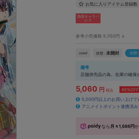
お気に入りアイテム登録数
池袋キャラパ
レス
参考小売価格 9,350円 ↓
未開封
used
状態
状態 :
備考
店舗併売品の為、在庫の確保
5,060
円
46%OFF
税込
5,000円以上のお買い上げ
アニメイトポイント連携済み
なら
月々1,686円