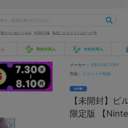
 寝そべりぬいぐるみ
ROBOT魂
転生したらスライムだった件
ーム
男性向同人
女性向同人
メーカー：
IDEA FACTORY
作品：
ビルシャナ戦姫
全年齢
【未開封】ビ
限定版 【Ninte