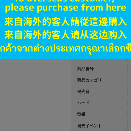
A
状態 :
オンライン
5,790
円 税
品切状態
JANコード
商品番号
商品カテゴリ
発売日
ハード
型番
発売イベント