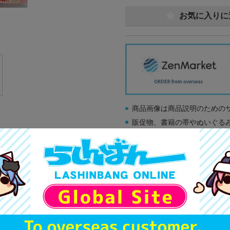
お気に入りに
商品画像は商品説明のための
販促物、書籍の帯やぬいぐる
商品名や備考欄に特別な記載
「電池」は原則として保証対
ゲーム機本体には、SDカー
ディスク類の読み取り面のキ
す。
※詳細につきましてはコチラ