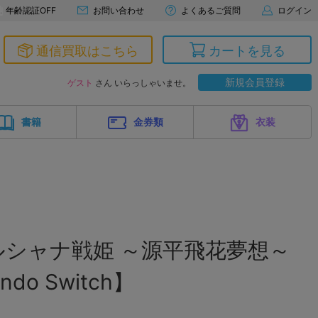
年齢認証OFF
お問い合わせ
よくあるご質問
ログイン
通信買取はこちら
カートを見る
新規会員登録
ゲスト
さん いらっしゃいませ。
書籍
金券類
衣装
ルシャナ戦姫 ～源平飛花夢想～
ndo Switch】