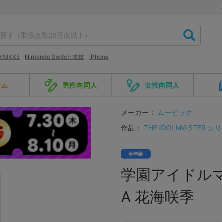
NIKKE
Nintendo Switch 本体
iPhone
ーム
男性向同人
女性向同人
メーカー：
ムービック
作品：
THE IDOLM＠STER シ
全年齢
学園アイドル
A 花海咲季