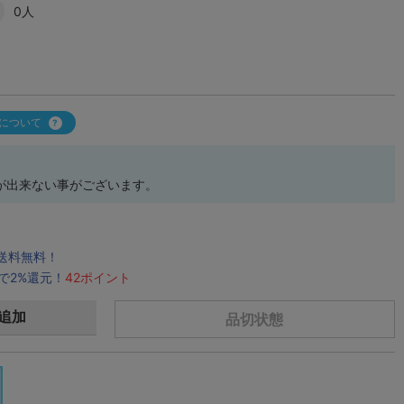
0人
について
が出来ない事がございます。
で送料無料！
で2%還元！
42ポイント
追加
品切状態