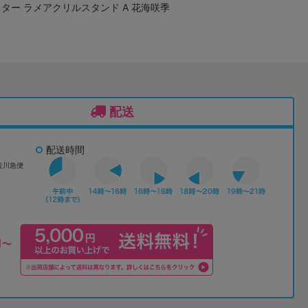
ター ラメアクリルスタンド A 花海咲季
配送
配送時間
佐川急便