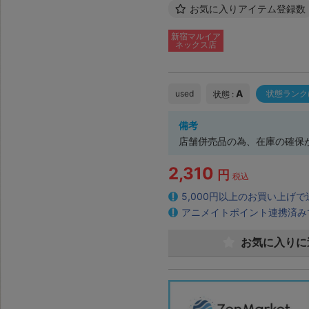
お気に入りアイテム登録数
新宿マルイア
ネックス店
A
used
状態ランク
状態 :
備考
店舗併売品の為、在庫の確保
2,310
円
税込
5,000円以上のお買い上げ
アニメイトポイント連携済み
お気に入りに