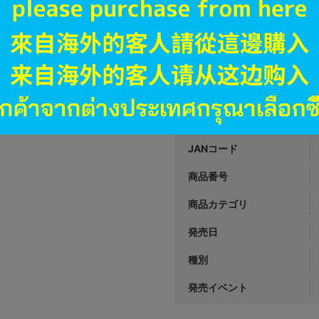
A
状態 :
名古屋店本館
1,390
円 税
在庫あり
JANコード
商品番号
商品カテゴリ
発売日
種別
発売イベント