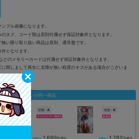
サンプル画像になります。
みのタグ、コード類は原則付属せず保証対象外となります。
が無い限り取り扱い商品は原則、通常盤です。
象外となります。
ドなどのメモリーカードは付属せず保証対象外となります。
ズに関しまして再生に支障が無い程度のキズがある場合がございま
状態違いの同一商品
A
A
状態 :
状態 :
キャナルシティ博多店
新潟店
1,690
1,782
込
円 税込
円 税込
在庫あり
在庫あり