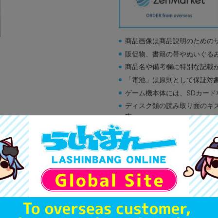
商品画像は商品説明のための
販促物、書籍の帯やぬいぐる
商品名や備考欄に特別な記載
「電池」は原則として保証対
ゲーム機本体には、SDカー
ディスク類の読み取り面のキ
す。
※詳細につきましてはコチラ
A
状態 :
オンライン
1,690
円 税
品切状態