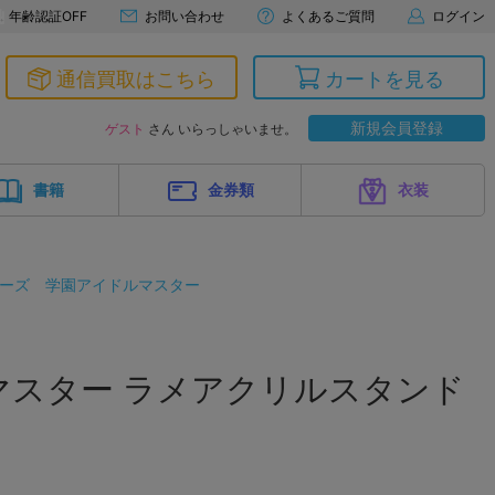
年齢認証OFF
お問い合わせ
よくあるご質問
ログイン
通信買取はこちら
カートを見る
新規会員登録
ゲスト
さん いらっしゃいませ。
書籍
金券類
衣装
リーズ
学園アイドルマスター
マスター ラメアクリルスタンド