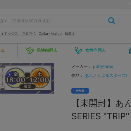
レイドッグス 中原中也
Collar×Malice
槙慶太
ーム
男性向同人
女性向同人
メーカー：
pattythree
作品：
あんさんぶるスターズ!
全年齢
【未開封】あん
SERIES "T