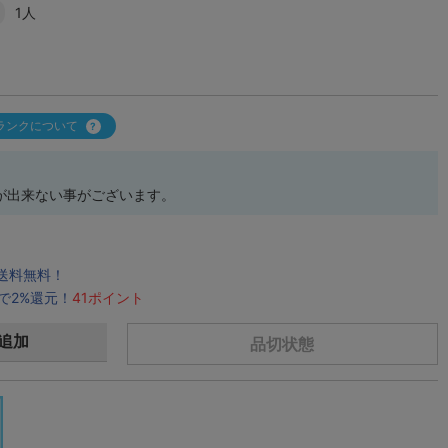
1人
ランクについて
が出来ない事がございます。
で送料無料！
で2%還元！
41ポイント
追加
品切状態