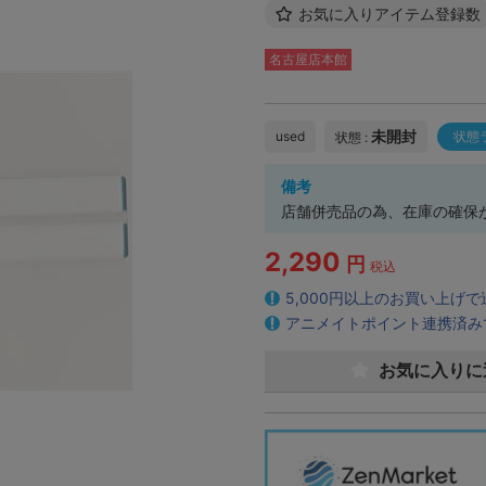
お気に入りアイテム登録数
名古屋店本館
未開封
used
状態
状態 :
備考
店舗併売品の為、在庫の確保
2,290
円
税込
5,000円以上のお買い上げ
アニメイトポイント連携済み
お気に入りに