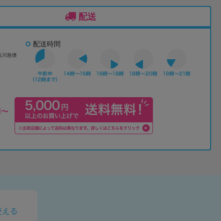
配送
配送時間
佐川急便
使える