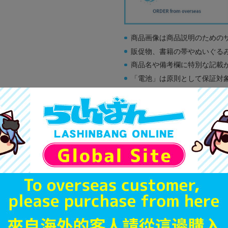
商品画像は商品説明のための
販促物、書籍の帯やぬいぐる
商品名や備考欄に特別な記載
「電池」は原則として保証対
ゲーム機本体には、SDカー
ディスク類の読み取り面のキ
す。
※詳細につきましてはコチラ
A
状態 :
オンライン
1,690
円 税
在庫あり