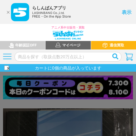
らしんばんアプリ
表示
LASHINBANG Co.,Ltd.
FREE - On the App Store
アニメ系中古販売・買取
年齢認証OFF
マイページ
通信買取
カートに
0
個の商品が入っています