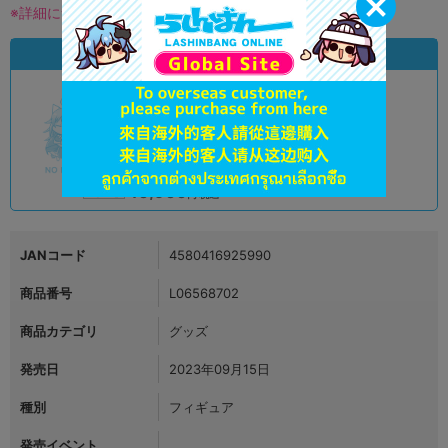
※詳細につきましてはコチラ
状態違いの同一商品
A
状態 :
オンライン
40,900
円 税込
品切状態
JANコード
4580416925990
商品番号
L06568702
商品カテゴリ
グッズ
発売日
2023年09月15日
種別
フィギュア
発売イベント