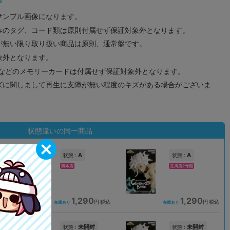
サンプル画像になります。
みのタグ、コード類は原則付属せず保証対象外となります。
が無い限り取り扱い商品は原則、通常盤です。
象外となります。
ドなどのメモリーカードは付属せず保証対象外となります。
ズに関しまして再生に支障が無い程度のキズがある場合がございま
状態違いの同一商品
A
A
状態 :
状態 :
熊本店
立川店2号館
1,290
1,290
込
円 税込
円 税込
在庫あり
在庫あり
未開封
未開封
状態 :
状態 :