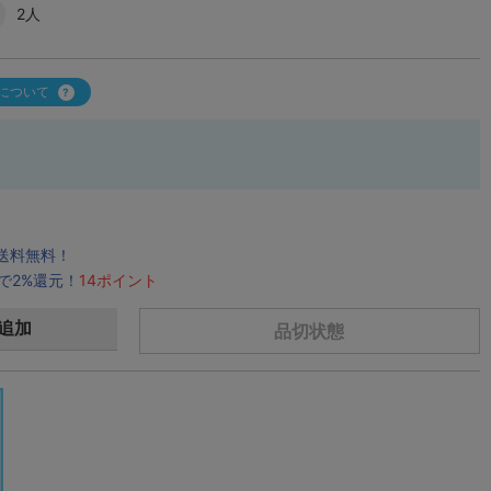
2人
について
で送料無料！
で2%還元！
14ポイント
追加
品切状態