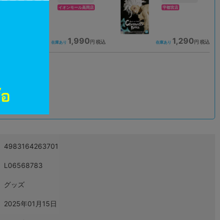
イオンモール高岡店
宇都宮店
1,990
1,290
込
円 税込
円 税込
在庫あり
在庫あり
込
4983164263701
L06568783
グッズ
2025年01月15日