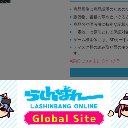
商品画像は商品説明のための
販促物、書籍の帯やぬいぐる
商品名や備考欄に特別な記載
「電池」は原則として保証対
ゲーム機本体には、SDカー
ディスク類の読み取り面のキ
す。
※詳細につきましてはコチラ
A
状態 :
オンライン
1,190
円 税
品切状態
A
状態 :