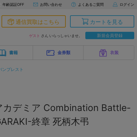
年齢認証OFF
お問い合わせ
よくあるご質問
ログイン
通信買取はこちら
カートを見る
新規会員登録
ゲスト
さん いらっしゃいませ。
書籍
金券類
衣装
バンプレスト
ア Combination Battle-
IGARAKI-終章 死柄木弔