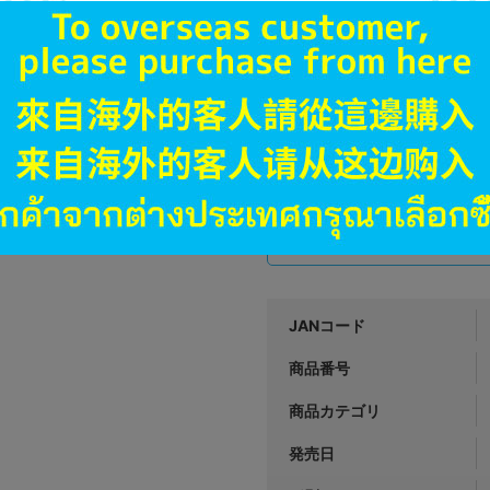
横浜店
1,290
円 税
在庫あり
新入荷
未開封
状態 :
新潟店
1,390
円 税
在庫あり
JANコード
商品番号
商品カテゴリ
発売日