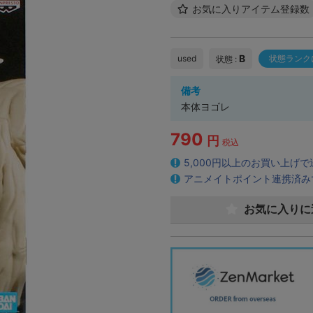
お気に入りアイテム登録数
B
used
状態ランク
状態 :
備考
本体ヨゴレ
790
円
税込
5,000円以上のお買い上げ
アニメイトポイント連携済み
お気に入りに