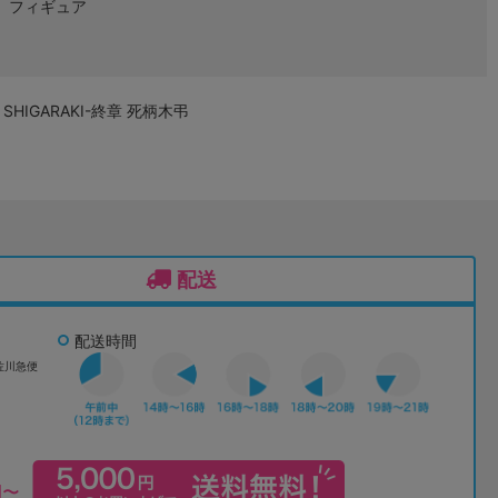
フィギュア
 SHIGARAKI-終章 死柄木弔
配送
配送時間
佐川急便