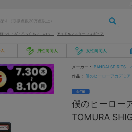
ぼっち・ざ・ろっく ちょこのっこ
アイドルマスター フィギュア
ーム
男性向同人
女性向同人
メーカー：
BANDAI SPIRITS
作品：
僕のヒーローアカデミア
全年齢
僕のヒーローアカデミ
TOMURA SH