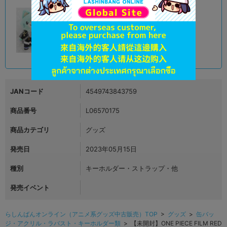
A
状態 :
オンライン
1,590
円 税込
品切状態
JANコード
4549743843759
商品番号
L06570175
商品カテゴリ
グッズ
発売日
2023年05月15日
種別
キーホルダー・ストラップ・他
発売イベント
らしんばんオンライン（アニメ系グッズ中古販売）TOP
>
グッズ
>
缶バッ
ジ・アクリル・ラバスト・キーホルダー類
> 【未開封】ONE PIECE FILM RED