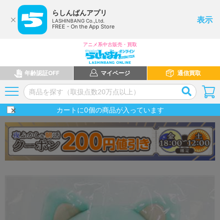
らしんばんアプリ
表示
LASHINBANG Co.,Ltd.
FREE - On the App Store
アニメ系中古販売・買取
年齢認証OFF
マイページ
通信買取
カートに
0
個の商品が入っています