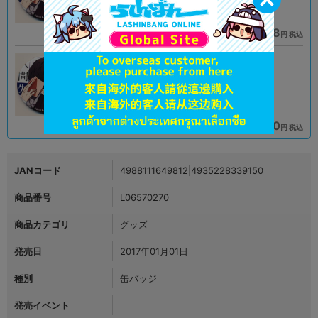
1,790
3,608
円 税込
円 税込
在庫あり
在庫あり
B
B
状態 :
状態 :
熊本店
名古屋店本館
3,608
1,590
円 税込
円 税込
在庫あり
在庫あり
JANコード
4988111649812|4935228339150
商品番号
L06570270
商品カテゴリ
グッズ
発売日
2017年01月01日
種別
缶バッジ
発売イベント