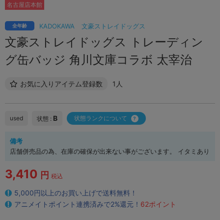
名古屋店本館
KADOKAWA
文豪ストレイドッグス
全年齢
文豪ストレイドッグス トレーディン
グ缶バッジ 角川文庫コラボ 太宰治
お気に入りアイテム登録数
1人
B
used
状態ランクについて
状態 :
備考
店舗併売品の為、在庫の確保が出来ない事がございます。 イタミあり
3,410
円
税込
5,000円以上のお買い上げで送料無料！
アニメイトポイント連携済みで2%還元！
62ポイント