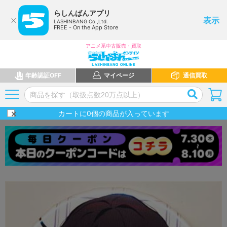
らしんばんアプリ
表示
LASHINBANG Co.,Ltd.
FREE - On the App Store
アニメ系中古販売・買取
年齢認証OFF
マイページ
通信買取
カートに
0
個の商品が入っています