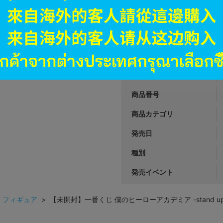
オンライン
3,390
円 税
品切状態
JANコード
商品番号
商品カテゴリ
発売日
種別
発売イベント
>
フィギュア
> 【未開封】一番くじ 僕のヒーローアカデミア -stand up ag