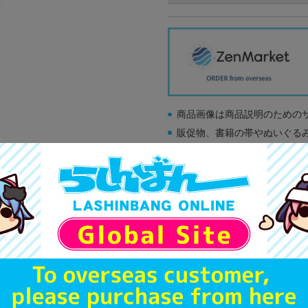
商品画像は商品説明のための
販促物、書籍の帯やぬいぐる
商品名や備考欄に特別な記載
「電池」は原則として保証対
ゲーム機本体には、SDカー
ディスク類の読み取り面のキ
す。
※詳細につきましてはコチラ
A
状態 :