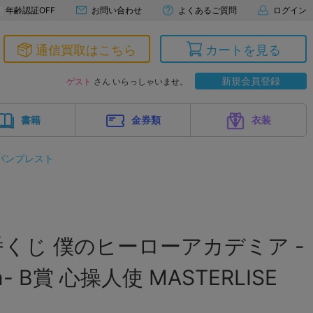
年齢認証OFF
お問い合わせ
よくあるご質問
ログイン
通信買取はこちら
カートを見る
新規会員登録
ゲスト
さん いらっしゃいませ。
書籍
金券類
衣装
バンプレスト
くじ 僕のヒーローアカデミア -
ain- B賞 心操人使 MASTERLISE