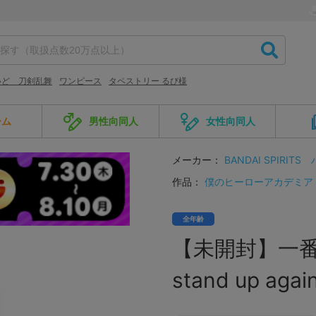
いど 刀剣乱舞
ワンピース
タペストリー るび様
ーム
男性向同人
女性向同人
メーカー：
BANDAI SPIRITS
作品：
僕のヒーローアカデミア
全年齢
【未開封】一番
stand up ag