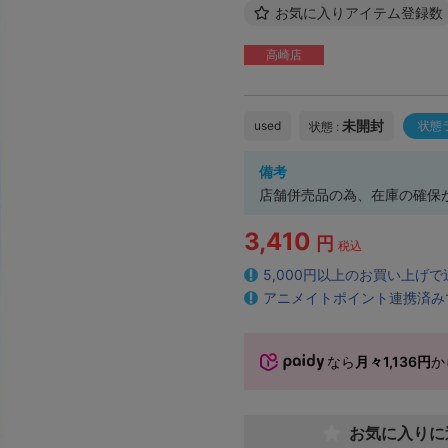
お気に入りアイテム登録数
高崎店
未開封
used
状態
状態 :
備考
店舗併売品の為、在庫の確保
3,410
円
税込
5,000円以上のお買い上げ
アニメイトポイント連携済み
なら
月々1,136円
か
お気に入りに