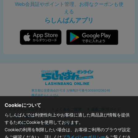
Web会員証やポイント管理、お得なクーポンも使
える
らしんばんアプリ
東京都公安委員会許可済 古物商許可番号305500206246
株式会社らしんばん
Cookieについて
オフィシャルサイト
よくあるご質問
通販ご利用ガイド
らしんばんでは利便性向上やお客様に適した商品及び情報を提供
お問い合わせ
セキュリティポリシー
プライバシーポリシー
するためにCookieを使用しております。
特定商取引に関する表記
利用規約
Cookieの利用を制限したい場合は、お客様ご利用のブラウザ設定
をご確認ください。 詳しくは
プライバシーポリシー
をご覧くださ