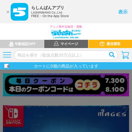
らしんばんアプリ
表示
LASHINBANG Co.,Ltd.
FREE - On the App Store
アニメ系中古販売・買取
年齢認証OFF
マイページ
通信買取
カートに
0
個の商品が入っています