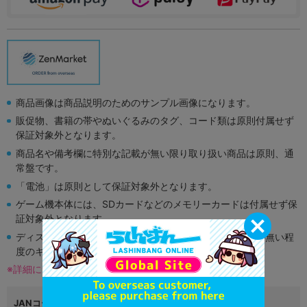
商品画像は商品説明のためのサンプル画像になります。
販促物、書籍の帯やぬいぐるみのタグ、コード類は原則付属せず
保証対象外となります。
商品名や備考欄に特別な記載が無い限り取り扱い商品は原則、通
常盤です。
「電池」は原則として保証対象外となります。
ゲーム機本体には、SDカードなどのメモリーカードは付属せず保
証対象外となります。
ディスク類の読み取り面のキズに関しまして再生に支障が無い程
度のキズがある場合がございます。
※詳細につきましてはコチラ
JANコード
4562412131902