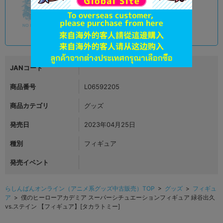
オンライン
52,900
円 税込
品切状態
JANコード
商品番号
L06592205
商品カテゴリ
グッズ
発売日
2023年04月25日
種別
フィギュア
発売イベント
らしんばんオンライン（アニメ系グッズ中古販売）TOP
>
グッズ
>
フィギュ
ア
> 僕のヒーローアカデミア スーパーシチュエーションフィギュア 緑谷出久
vs.ステイン 【フィギュア】[タカラトミー]