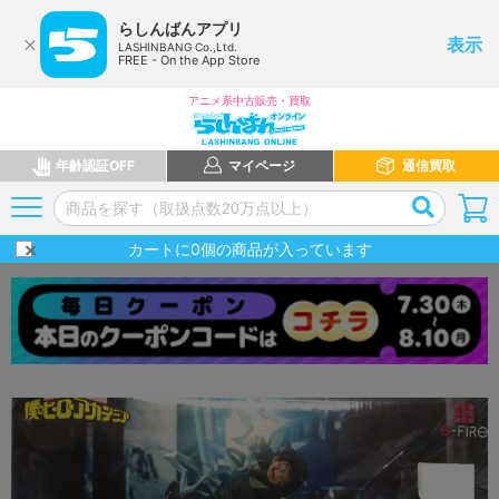
らしんばんアプリ
表示
LASHINBANG Co.,Ltd.
FREE - On the App Store
アニメ系中古販売・買取
年齢認証OFF
マイページ
通信買取
カートに
0
個の商品が入っています