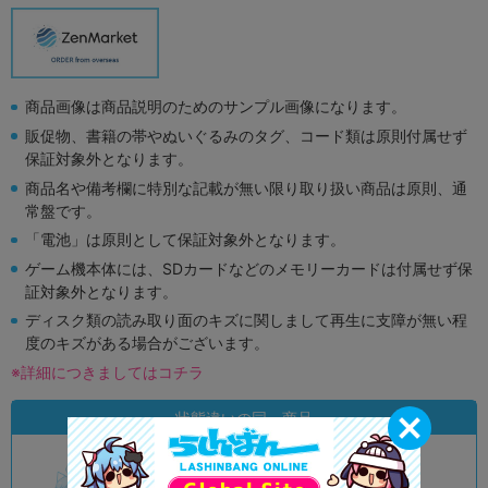
商品画像は商品説明のためのサンプル画像になります。
販促物、書籍の帯やぬいぐるみのタグ、コード類は原則付属せず
保証対象外となります。
商品名や備考欄に特別な記載が無い限り取り扱い商品は原則、通
常盤です。
「電池」は原則として保証対象外となります。
ゲーム機本体には、SDカードなどのメモリーカードは付属せず保
証対象外となります。
ディスク類の読み取り面のキズに関しまして再生に支障が無い程
度のキズがある場合がございます。
※詳細につきましてはコチラ
状態違いの同一商品
A
状態 :