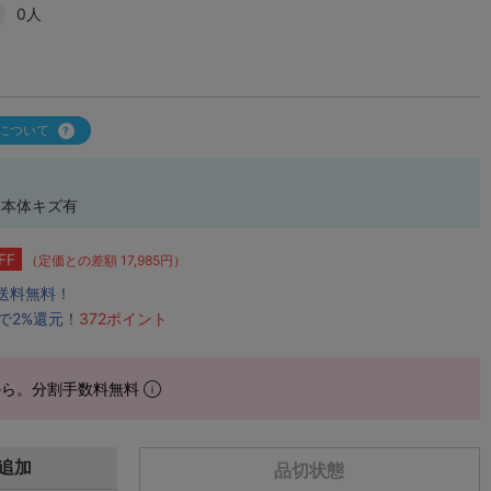
0人
について
本体キズ有
FF
（定価との差額 17,985円）
で送料無料！
で2%還元！
372ポイント
から。分割手数料無料
追加
品切状態