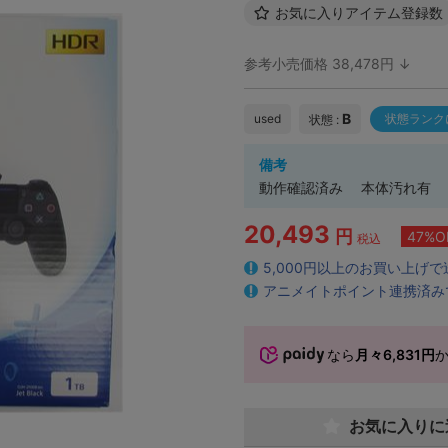
お気に入りアイテム登録数
参考小売価格 38,478円 ↓
B
used
状態ランク
状態 :
備考
動作確認済み 本体汚れ有 
20,493
円
47%O
税込
5,000円以上のお買い上げ
アニメイトポイント連携済み
なら
月々6,831円
お気に入りに