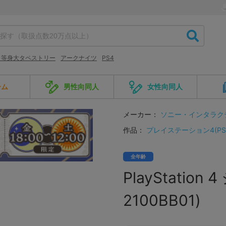
 等身大タペストリー
アークナイツ
PS4
ーム
男性向同人
女性向同人
メーカー：
ソニー・インタラク
作品：
プレイステーション4(PS
全年齢
PlayStatio
2100BB01)