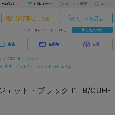
年齢認証OFF
お問い合わせ
よくあるご質問
ログイン
通信買取はこちら
カートを見る
新規会員登録
ゲスト
さん いらっしゃいませ。
書籍
金券類
衣装
ティブエンタテインメント
4) 本体
プレイステーション4(PS4) スリム
n 4 ジェット・ブラック (1TB/CUH-