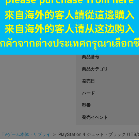
オンライン
19,900
円 税
品切状態
JANコード
商品番号
商品カテゴリ
発売日
ハード
型番
発売イベント
>
TVゲーム本体・サプライ
> PlayStation 4 ジェット・ブラック (1TB/C