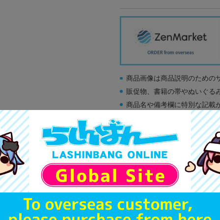
商品画像は商品説明のための
販促物、書籍の帯やぬいぐる
商品名や備考欄に特別な記載
「電池」は原則として保証対
ゲーム機本体には、SDカー
ディスク類の読み取り面のキ
す。
※詳細につきましてはコチラ
A
状態 :