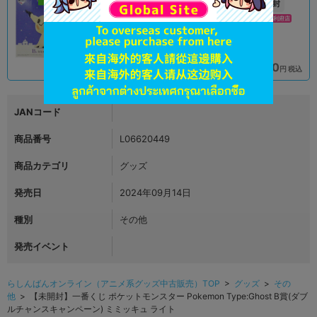
新入荷
未開封
未開封
状態 :
状態 :
スマーク伊勢崎店
イオンモール新利府店
3,390
3,390
円 税込
円 税込
在庫あり
在庫あり
JANコード
商品番号
L06620449
商品カテゴリ
グッズ
発売日
2024年09月14日
種別
その他
発売イベント
らしんばんオンライン（アニメ系グッズ中古販売）TOP
>
グッズ
>
その
他
> 【未開封】一番くじ ポケットモンスター Pokemon Type:Ghost B賞(ダブ
ルチャンスキャンペーン) ミミッキュ ライト