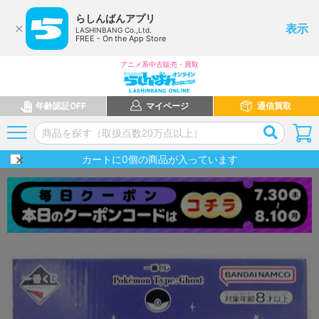
らしんばんアプリ
表示
LASHINBANG Co.,Ltd.
FREE - On the App Store
アニメ系中古販売・買取
年齢認証OFF
マイページ
通信買取
カートに
0
個の商品が入っています