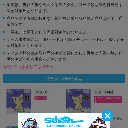
販促物、書籍の帯やぬいぐるみのタグ、コード類は原則付属せず
保証対象外となります。
商品名や備考欄に特別な記載が無い限り取り扱い商品は原則、通
常盤です。
「電池」は原則として保証対象外となります。
ゲーム機本体には、SDカードなどのメモリーカードは付属せず保
証対象外となります。
ディスク類の読み取り面のキズに関しまして再生に支障が無い程
度のキズがある場合がございます。
※詳細につきましてはコチラ
状態違いの同一商品
A
未開封
状態 :
状態 :
オンライン
イオンモール津田沼North
店
2,790
3,689
円 税込
円 税込
品切状態
在庫あり