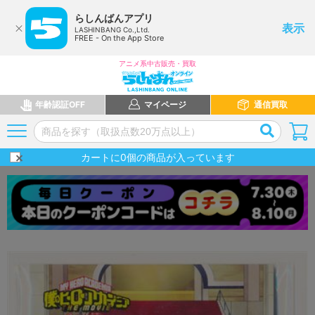
らしんばんアプリ
表示
LASHINBANG Co.,Ltd.
FREE - On the App Store
アニメ系中古販売・買取
年齢認証OFF
マイページ
通信買取
カートに
0
個の商品が入っています