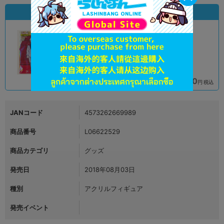
状態違いの同一商品
A
A
状態 :
状態 :
オンライン
千葉店
690
880
円 税込
円 税込
在庫あり
在庫あり
JANコード
4573262669989
商品番号
L06622529
商品カテゴリ
グッズ
発売日
2018年08月03日
種別
アクリルフィギュア
発売イベント